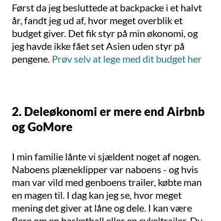
Først da jeg besluttede at backpacke i et halvt
år, fandt jeg ud af, hvor meget overblik et
budget giver. Det fik styr på min økonomi, og
jeg havde ikke fået set Asien uden styr på
pengene.
Prøv selv at lege med dit budget her
2. Deleøkonomi er mere end Airbnb
og GoMore
I min familie lånte vi sjældent noget af nogen.
Naboens plæneklipper var naboens - og hvis
man var vild med genboens trailer, købte man
en magen til. I dag kan jeg se, hvor meget
mening det giver at låne og dele. I kan være
flere om en basketball eller en cykeltrailer. Du