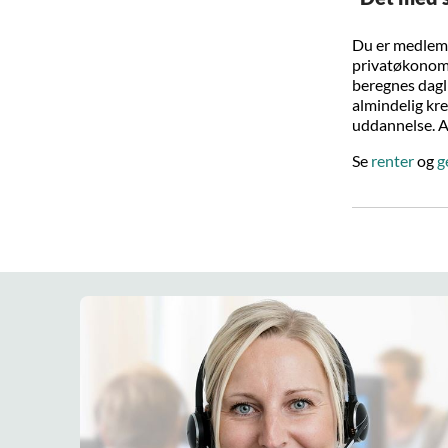
Du er medlem 
privatøkonomi 
beregnes dagli
almindelig kre
uddannelse. Al
Se
renter
og
g