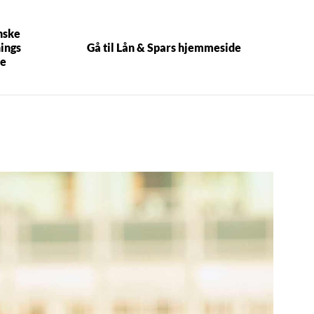
nske
ings
Gå til Lån & Spars hjemmeside
e