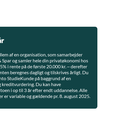
år
lem af en organisation, som samarbejder
 Spar og samler hele din privatøkonomi hos
 5% i rente på de første 20.000 kr. – derefter
ten beregnes dagligt og tilskrives årligt. Du
nto StudieKunde på baggrund af en
g kreditvurdering. Du kan have
oen i op til 3 år efter endt uddannelse. Alle
r er variable og gældende pr. 8. august 2025.