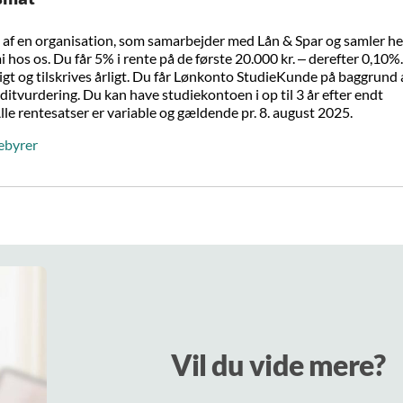
af en organisation, som samarbejder med Lån & Spar og samler he
hos os. Du får 5% i rente på de første 20.000 kr. – derefter 0,10%
gt og tilskrives årligt. Du får Lønkonto StudieKunde på baggrund 
ditvurdering. Du kan have studiekontoen i op til 3 år efter endt
le rentesatser er variable og gældende pr. 8. august 2025.
ebyrer
Vil du vide mere?