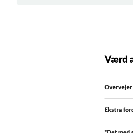
Værd a
Overvejer
Ekstra for
*Det med 