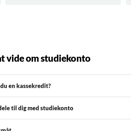
t vide om studiekonto
 du en kassekredit?
dele til dig med studiekonto
småt