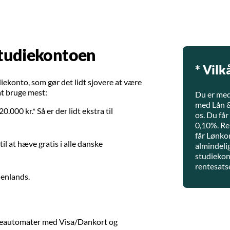
studiekontoen
* Vilk
ekonto, som gør det lidt sjovere at være
at bruge mest:
Du er med
med Lån &
.000 kr.* Så er der lidt ekstra til
os. Du får
0,10%. Ren
får Lønko
il at hæve gratis i alle danske
almindeli
studiekont
rentesatse
denlands.
eautomater med Visa/Dankort og