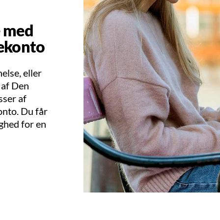
e med
ekonto
lse, eller
 af Den
ser af
nto. Du får
ighed for en