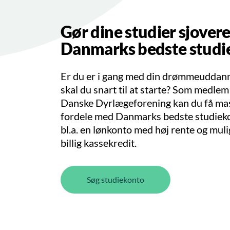
Gør dine studier sjover
Danmarks bedste studi
Er du er i gang med din drømmeuddanne
skal du snart til at starte? Som medlem
Danske Dyrlægeforening kan du få mas
fordele med Danmarks bedste studieko
bl.a. en lønkonto med høj rente og mul
billig kassekredit.
Søg studiekonto