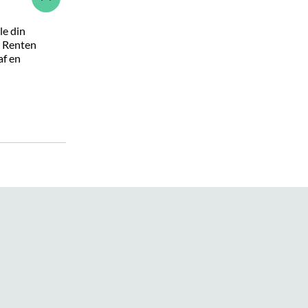
le din
. Renten
af en