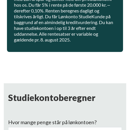
hos os. Du får 5% i rente på de første 20.000 kr. –
derefter 0,10%. Renten beregnes dagligt og
tilskrives årligt. Du får Lønkonto StudieKunde på
baggrund af en almindelig kreditvurdering. Du kan
have studiekontoen i op til 3 år efter endt
uddannelse. Alle rentesatser er variable og
gældende pr. 8. august 2025.