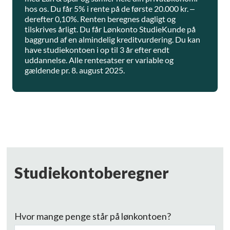
hos os. Du får 5% i rente på de første 20.000 kr. –
derefter 0,10%. Renten beregnes dagligt og
tilskrives årligt. Du får Lønkonto StudieKunde på
baggrund af en almindelig kreditvurdering. Du kan
have studiekontoen i op til 3 år efter endt
uddannelse. Alle rentesatser er variable og
gældende pr. 8. august 2025.