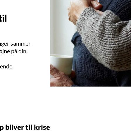
il
ænger sammen
 øjne på din
tende
 bliver til krise