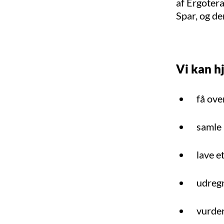
af Ergoter
Spar, og de
Vi kan h
få ove
samle 
lave e
udregn
vurder