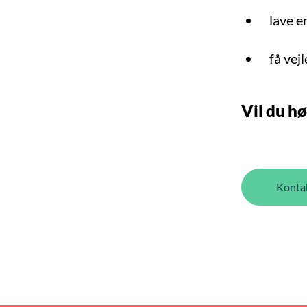
lave e
få vej
Vil du h
Konta