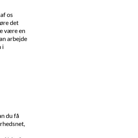
af os
øre det
ke være en
kan arbejde
 i
an du få
erhedsnet,