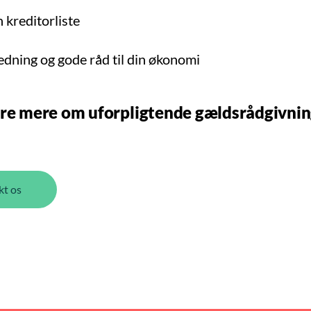
n kreditorliste
ledning og gode råd til din økonomi
øre mere om uforpligtende gældsrådgivni
kt os