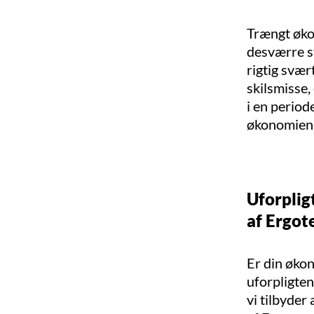
Trængt øko
desværre st
rigtig svæ
skilsmisse,
i en period
økonomien ti
Uforplig
af Ergot
Er din økon
uforpligten
vi tilbyder