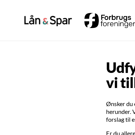
Udfy
vi t
Ønsker du 
herunder. V
forslag til 
Er du aller