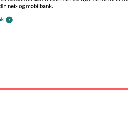
 din net- og mobilbank.
nk