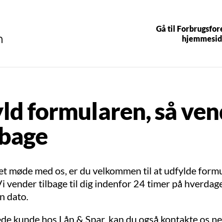
Gå til Forbrugsfo
hjemmesid
ld formularen, så ven
ilbage
et møde med os, er du velkommen til at udfylde form
i vender tilbage til dig indenfor 24 timer på hverdag
en dato.
ede kunde hos Lån & Spar, kan du også kontakte os n