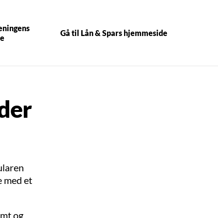
reningens
Gå til Lån & Spars hjemmeside
e
der
ularen
e med et
emt og