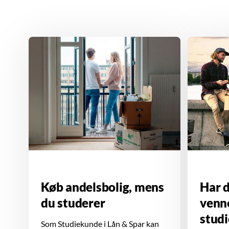
Køb andelsbolig, mens
Har d
du studerer
venne
stud
Som Studiekunde i Lån & Spar kan