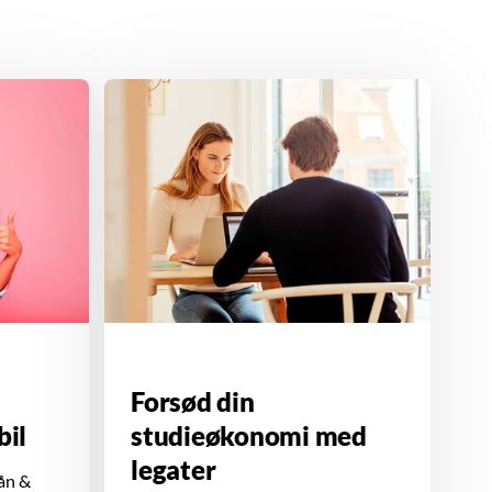
Forsød din
bil
studieøkonomi med
legater
ån &