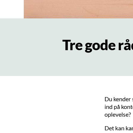
Tre gode rå
Du kender s
ind på kon
oplevelse?
Det kan kan