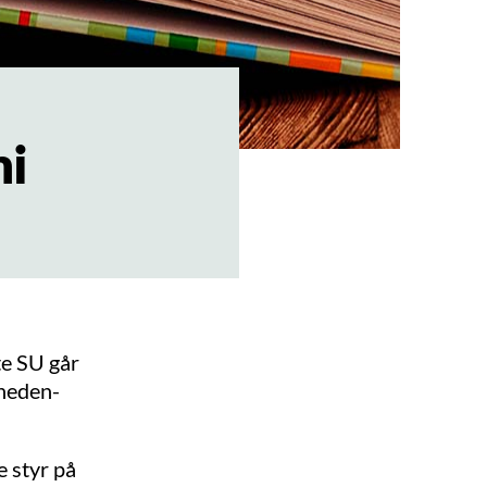
mi
te SU går
åneden-
e styr på