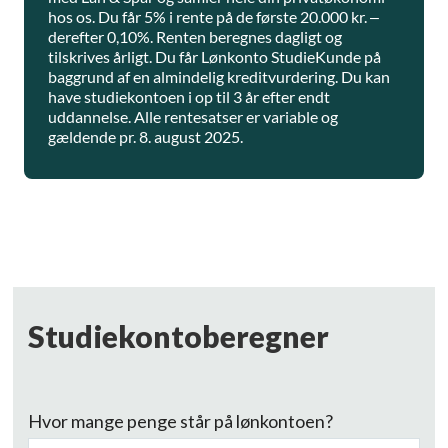
hos os. Du får 5% i rente på de første 20.000 kr. –
derefter 0,10%. Renten beregnes dagligt og
tilskrives årligt. Du får Lønkonto StudieKunde på
baggrund af en almindelig kreditvurdering. Du kan
have studiekontoen i op til 3 år efter endt
uddannelse. Alle rentesatser er variable og
gældende pr. 8. august 2025.