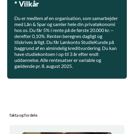
* Vilkår
Du er medlem af en organisation, som samarbejder
med Lån & Spar og samler hele din privatøkonomi
hos os. Du får 5% i rente på de første 20.000 kr. –
derefter 0,10%. Renten beregnes dagligt og
tilskrives årligt. Du får Lønkonto StudieKunde på
baggrund af en almindelig kreditvurdering. Du kan
have studiekontoen i op til 3 år efter endt
uddannelse. Alle rentesatser er variable og
gældende pr. 8. august 2025.
fakta og fordele