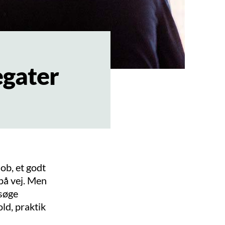
egater
ob, et godt
på vej. Men
 søge
ld, praktik