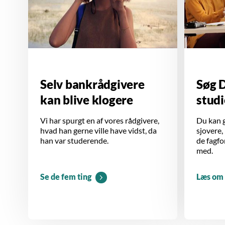
Selv bankrådgivere
Søg 
kan blive klogere
stud
Vi har spurgt en af vores rådgivere,
Du kan g
hvad han gerne ville have vidst, da
sjovere,
han var studerende.
de fagfo
med.
Se de fem ting
Læs om 