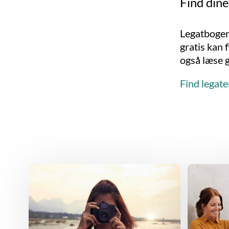
Find din
Legatbogen 
gratis kan 
også læse g
Find legat