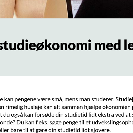
 studieøkonomi med l
e kan pengene være små, mens man studerer. Studiej
en rimelig husleje kan alt sammen hjælpe økonomien 
at du også kan forsøde din studietid lidt ekstra ved at
fonde? Du kan f.eks. søge penge til et udvekslingsopho
ller bare til at gøre din studietid lidt sjovere.