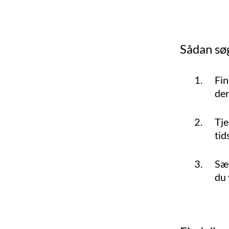
Sådan sø
Fin
der
Tje
tid
Sæt
du 