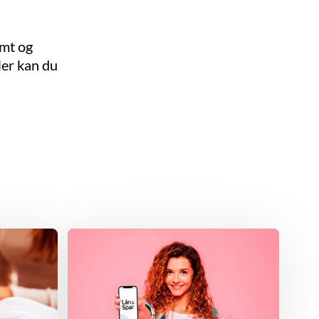
emt og
Her kan du