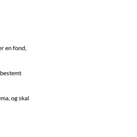
er en fond,
t bestemt
ema, og skal