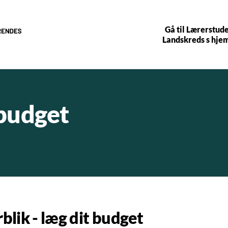
Gå til Lærerstud
Landskreds s hj
 budget
blik - læg dit budget