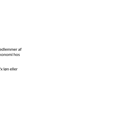
 medlemmer af
 økonomi hos
x løn eller