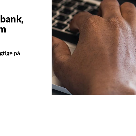
 bank,
om
gtige på