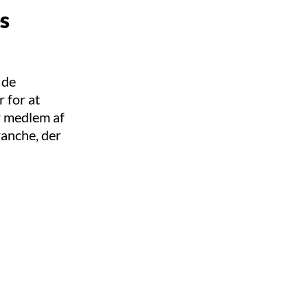
s
 de
 for at
er medlem af
ranche, der