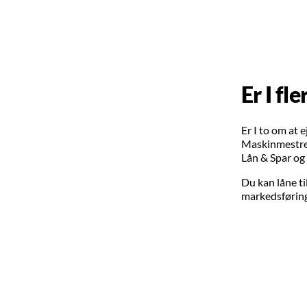
Er I fl
Er I to om at
Maskinmestrene
Lån & Spar og
Du kan låne ti
markedsførin