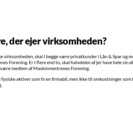
ere, der ejer virksomheden?
 eje virksomheden, skal I begge være privatkunder i Lån & Spar og
s Forening. Er I flere end to, skal halvdelen af jer have hele sin
 være medlem af Maskinmestrenes Forening.
l fysiske aktiver som fx en firmabil, men ikke til omkostninger som f
g.