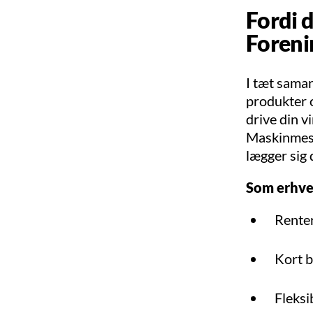
Fordi 
Foreni
I tæt sama
produkter o
drive din v
Maskinmestr
lægger sig 
Som erhver
Renter
Kort b
Fleksi