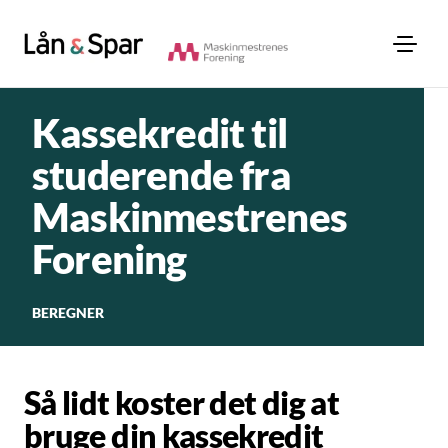
Kassekredit til
studerende fra
Maskinmestrenes
Forening
BEREGNER
Så lidt koster det dig at
bruge din kassekredit