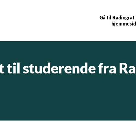
Gå til Radiograf
hjemmesid
 til studerende fra R