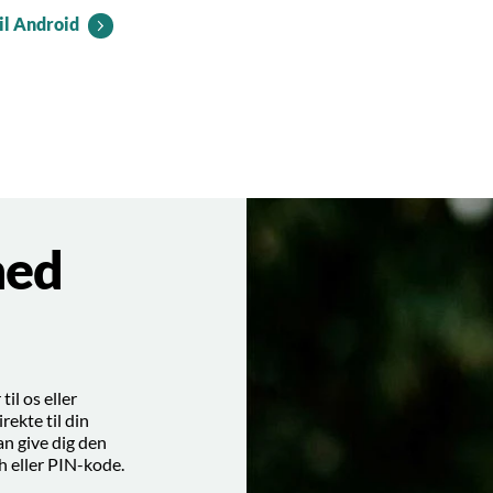
il Android
med
il os eller
irekte til din
an give dig den
h eller PIN-kode.