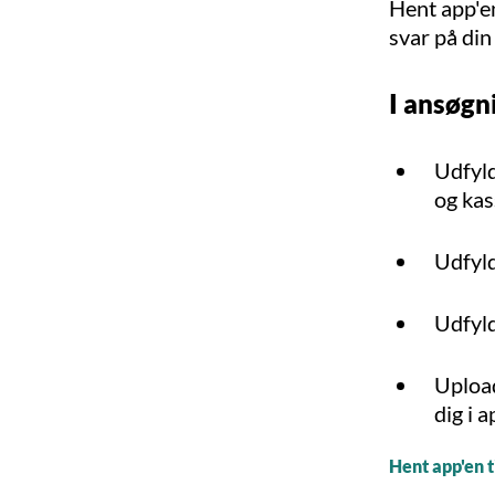
Hent app'en
svar på din
I ansøgn
Udfyld
og kas
Udfyld
Udfyld
Upload
dig i 
Hent app'en t