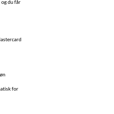
 og du får
Mastercard
løn
atisk for