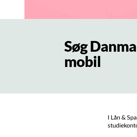
Søg Danmar
mobil
I Lån & Sp
studiekont