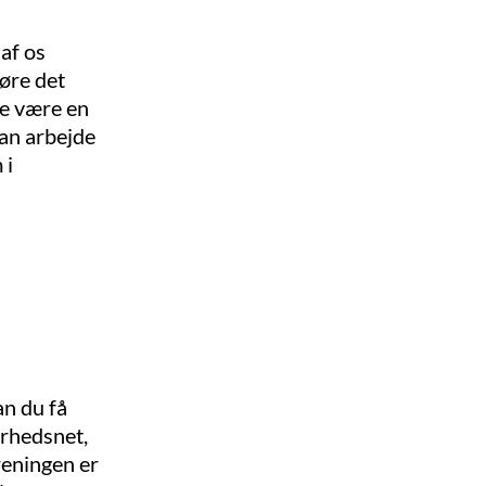
af os
øre det
ke være en
kan arbejde
 i
an du få
erhedsnet,
reningen er