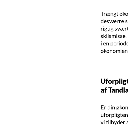
Trængt øko
desværre st
rigtig svæ
skilsmisse,
i en period
økonomien ti
Uforplig
af Tand
Er din økon
uforpligten
vi tilbyde