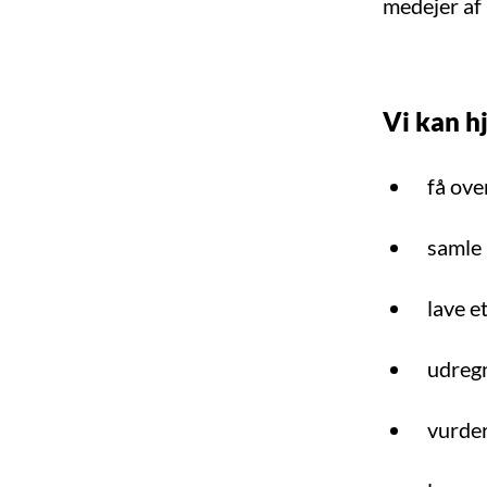
medejer af 
Vi kan h
få ove
samle 
lave e
udregn
vurder