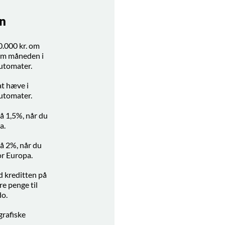
in
0.000 kr. om
 om måneden i
utomater.
at hæve i
utomater.
på 1,5%, når du
a.
på 2%, når du
or Europa.
d kreditten på
re penge til
do.
grafiske