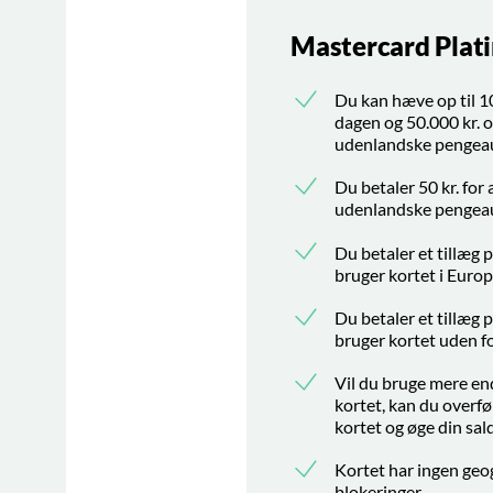
Mastercard Plat
Du kan hæve op til 1
dagen og 50.000 kr.
udenlandske pengea
Du betaler 50 kr. for 
udenlandske pengea
Du betaler et tillæg 
bruger kortet i Europ
Du betaler et tillæg 
bruger kortet uden f
Vil du bruge mere en
kortet, kan du overfø
kortet og øge din sal
Kortet har ingen geo
blokeringer.