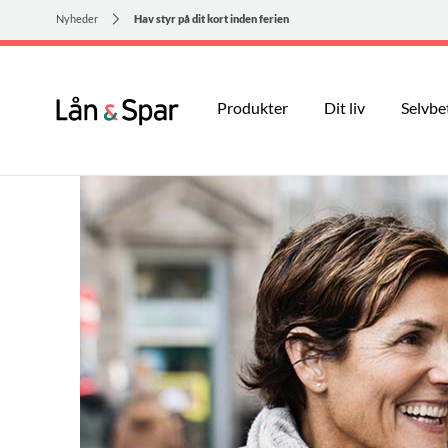
Nyheder
Hav styr på dit kort inden ferien
Produkter
Dit liv
Selvbe