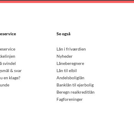
eservice
Se også
eservice
Lån i friværdien
kkelinjen
Nyheder
 svindel
Låneberegnere
smål & svar
Lån til elbil
u en klage?
Andelsboliglån
kunde
Banklån til ejerbolig
Beregn realkreditlån
Fagforeninger