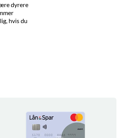
 være dyrere
temmer
ig, hvis du