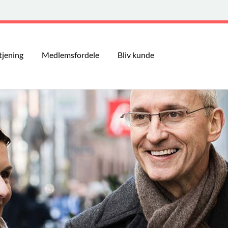
tjening
Medlemsfordele
Bliv kunde