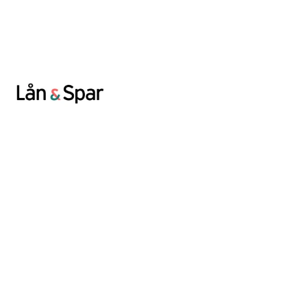
Lån & Spar
Højbro Plads 9-11
1200 København K.
CVR-nummer: 13538530
Mail: lsb@lsb.dk
Finanstilsynets redegørelser
Persondata og cookies