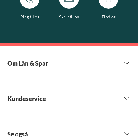
Ring til os
Skriv til os
Find os
Om Lån & Spar
Kundeservice
Se også