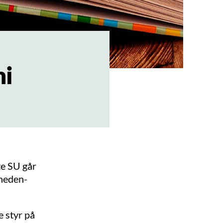
mi
te SU går
åneden-
e styr på