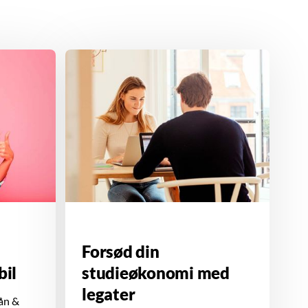
Forsød din
bil
studieøkonomi med
legater
ån &