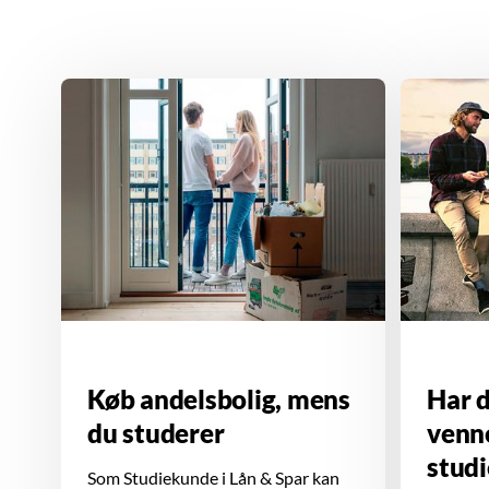
Køb andelsbolig, mens
Har d
du studerer
venne
stud
Som Studiekunde i Lån & Spar kan