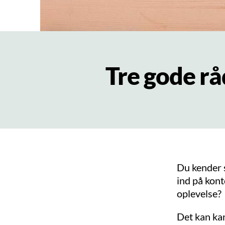
Tre gode rå
Du kender s
ind på kon
oplevelse?
Det kan kan