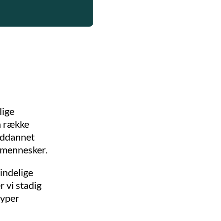
lige
n række
uddannet
. mennesker.
mindelige
r vi stadig
typer