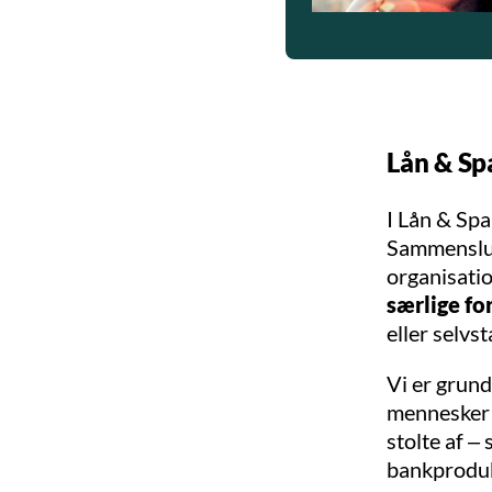
Lån & Sp
I Lån & Spar
Sammenslut
organisati
særlige fo
eller selvs
Vi er grund
mennesker m
stolte af –
bankproduk