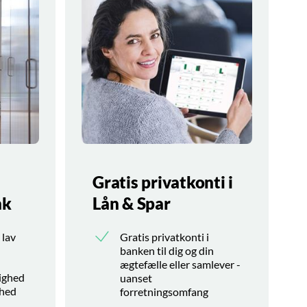
Gratis privatkonti i
nk
Lån & Spar
 lav
Gratis privatkonti i
banken til dig og din
ægtefælle eller samlever -
lighed
uanset
ihed
forretningsomfang