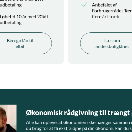
udbetaling
Anbefalet af
Forbrugerrådet Tæ
Løbetid 10 år med 20% i
flere år i træk
udbetaling
Beregn lån til
Læs om
elbil
andelsboliglånet
Økonomisk rådgivning til træng
Alle kan opleve, at økonomien ikke hænger sammen i
du brug for at få ekstra øjne på din økonomi, kan du