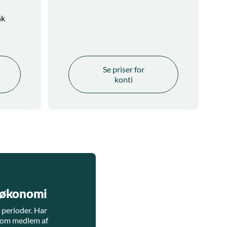
nk
Se priser for
konti
t økonomi
 perioder. Har
 som medlem af