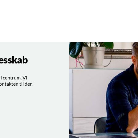
llesskab
 i centrum. Vi
 kontakten til den