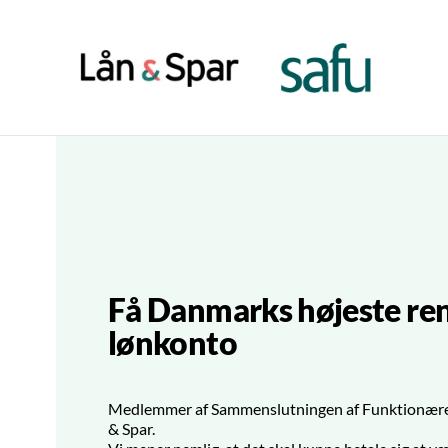
Få Danmarks højeste ren
lønkonto
Medlemmer af Sammenslutningen af Funktionærer f
& Spar.