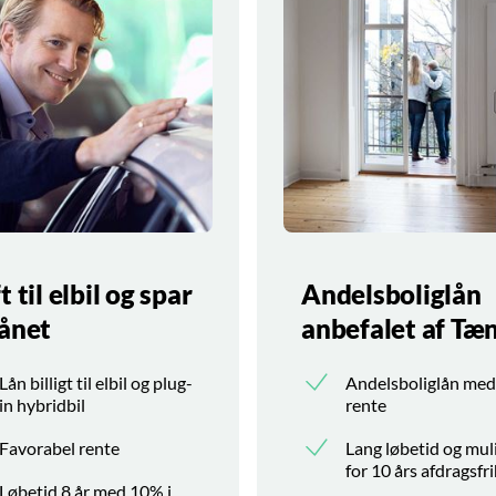
t til elbil og spar
Andelsboliglån
lånet
anbefalet af Tæ
Lån billigt til elbil og plug-
Andelsboliglån med
in hybridbil
rente
Favorabel rente
Lang løbetid og mu
for 10 års afdragsfr
Løbetid 8 år med 10% i