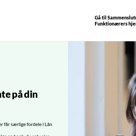
Gå til Sammenslut
Funktionærers hj
te på din
år særlige fordele i Lån