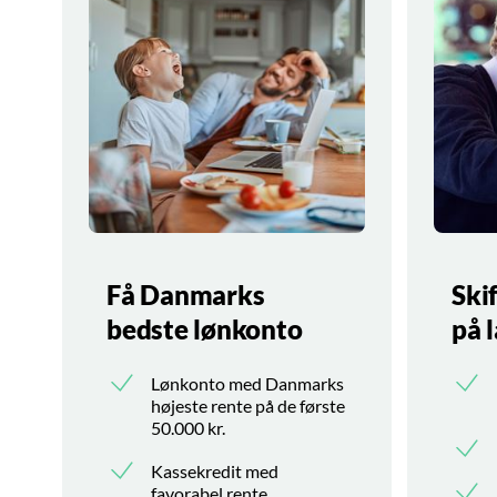
Få Danmarks
Skif
bedste lønkonto
på 
Lønkonto med Danmarks
højeste rente på de første
50.000 kr.
Kassekredit med
favorabel rente