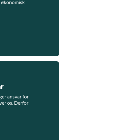
e økonomisk
r
ger ansvar for
er os. Derfor