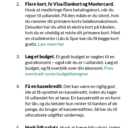
Flere kort, fx Visa/Dankort og Mastercard.
Husk at medbringe flere betalingskort, når du
rejser til udlandet. På den måde er du sikret, hvis
du rammer dit primære korts beløbsmaksimum.
Desuden har du altid et ekstra kort på hånden,
hvis du er uheldig at miste dit primære kort. Med
en studiekonto i Lån & Spar kan du få begge kort
gratis.
Læs mere her
Læg et budget.
Et godt budget er nøglen til en
god økonomi – også når du er i udlandet. Læg et
budget, og få overblik over din økonomi.
Prøv
eventuelt vores budgetberegner
Få en kassekredit
. Det kan være en rigtig god
ide at få oprettet en kassekredit, inden du tager
til udlandet for at læse. En kassekredit er en form
for lån, og du betaler kun renter til banken af de
penge, du bruger af kassekreditten. Så har du til
uforudsete udgifter undervejs.
Husk lidt valuta.
Husk at hæve lidt valuta, inden