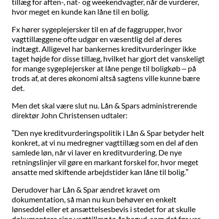
tillæg for aften-, nat- og weekendvagter, når de vurderer,
hvor meget en kunde kan låne til en bolig.
Fx hører sygeplejersker til en af de faggrupper, hvor
vagttillæggene ofte udgør en væsentlig del af deres
indtægt. Alligevel har bankernes kreditvurderinger ikke
taget højde for disse tillæg, hvilket har gjort det vanskeligt
for mange sygeplejersker at låne penge til boligkøb – på
trods af, at deres økonomi altså sagtens ville kunne bære
det.
Men det skal være slut nu. Lån & Spars administrerende
direktør John Christensen udtaler:
”Den nye kreditvurderingspolitik i Lån & Spar betyder helt
konkret, at vi nu medregner vagttillæg som en del af den
samlede løn, når vi laver en kreditvurdering. De nye
retningslinjer vil gøre en markant forskel for, hvor meget
ansatte med skiftende arbejdstider kan låne til bolig.”
Derudover har Lån & Spar ændret kravet om
dokumentation, så man nu kun behøver en enkelt
lønseddel eller et ansættelsesbevis i stedet for at skulle
dokumentere sine vagttillæg to år bagud, som det før var