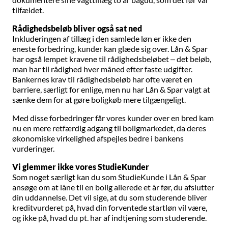
tilfældet.
Rådighedsbeløb bliver også sat ned
Inkluderingen af tillæg i den samlede løn er ikke den
eneste forbedring, kunder kan glæde sig over. Lån & Spar
har også lempet kravene til rådighedsbeløbet – det beløb,
man har til rådighed hver måned efter faste udgifter.
Bankernes krav til rådighedsbeløb har ofte været en
barriere, særligt for enlige, men nu har Lån & Spar valgt at
sænke dem for at gøre boligkøb mere tilgængeligt.
Med disse forbedringer får vores kunder over en bred kam
nu en mere retfærdig adgang til boligmarkedet, da deres
økonomiske virkelighed afspejles bedre i bankens
vurderinger.
Vi glemmer ikke vores StudieKunder
Som noget særligt kan du som StudieKunde i Lån & Spar
ansøge om at låne til en bolig allerede et år før, du afslutter
din uddannelse. Det vil sige, at du som studerende bliver
kreditvurderet på, hvad din forventede startløn vil være,
og ikke på, hvad du pt. har af indtjening som studerende.