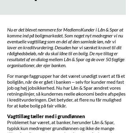
Nu er det blevet nemmere for MedlemsKunder i Lån & Spar at
komme ind på boligmarkedet. Som noget nyt medregner vi nu
eventuelle vagttillæg som en del af den samlede løn, når vi
laver en kreditvurdering. Desuden har vi sænket kravet til dit
rådighedsbeløb, når du skal låne til en bolig. De nye tiltag er
resultatet af en dialog mellem Lån & Spar og de over 50 faglige
organisationer, der ejer banken.
For mange faggrupper har det været unødigt svært at få et
boliglån, når de er gået i banken – selv for kunder med fast
job og høj jobsikkerhed. Nu har Lån & Spar ændret vores
retningslinjer, så kundernes reelle økonomi bedre afspejles
i kreditvurderingen. Det betyder, at flere nu får mulighed
for at købe bolig på fair vilkår.
Vagttillæg tæller med i grundlønnen
Problemet har været, at banker, herunder Lån & Spar,
typisk kun medregner grundlønnen og ikke de mange