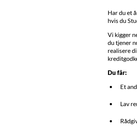
Har du et å
hvis du Stu
Vi kigger n
du tjener n
realisere d
kreditgodk
Du får:
Et and
Lav re
Rådgiv