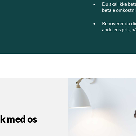
Du skal ikke bet
betale omkostnin
Renoverer du di
andelens pris, nå
ak med os