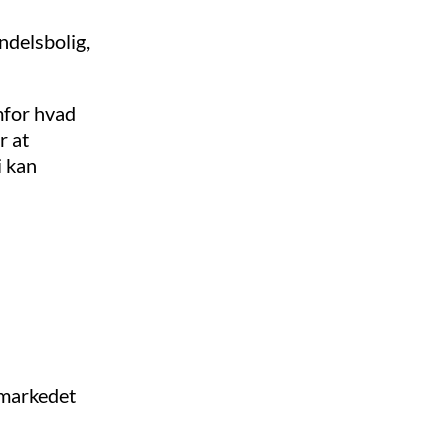
andelsbolig,
mfor hvad
r at
i kan
gmarkedet