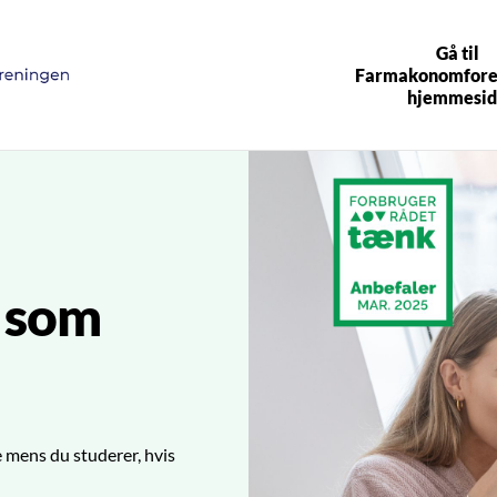
Gå til
Farmakonomfore
hjemmesid
g som
de mens du studerer, hvis