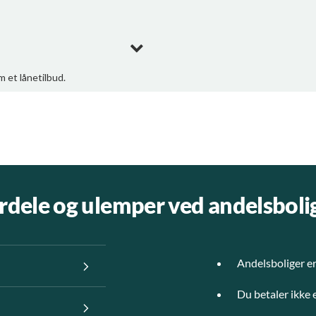
rdele og ulemper ved andelsboli
Andelsboliger er 
Du betaler ikke 