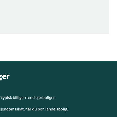
ger
typisk billigere end ejerboliger.
ejendomsskat, når du bor i andelsbolig.