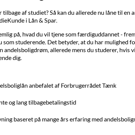
r tilbage af studiet? Så kan du allerede nu låne til en 
dieKunde i Lån & Spar.
emlig på, hvad du vil tjene som færdiguddannet - fre
u som studerende. Det betyder, at du har mulighed fo
in andelsboligdrøm, allerede mens du studerer, hvis v
ende dig.
elsboliglån anbefalet af Forbrugerrådet Tænk
nte og lang tilbagebetalingstid
ning baseret på mange års erfaring med andelsboli