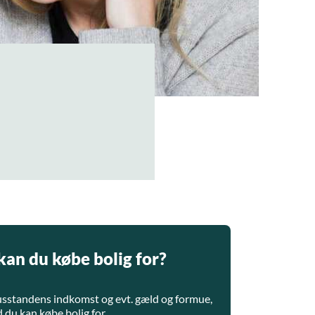
kan du købe bolig for?
usstandens indkomst og evt. gæld og formue,
 du kan købe bolig for.