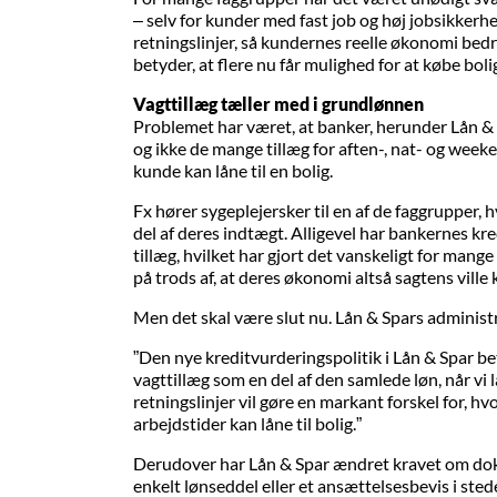
– selv for kunder med fast job og høj jobsikker
retningslinjer, så kundernes reelle økonomi bedr
betyder, at flere nu får mulighed for at købe bolig 
Vagttillæg tæller med i grundlønnen
Problemet har været, at banker, herunder Lån &
og ikke de mange tillæg for aften-, nat- og week
kunde kan låne til en bolig.
Fx hører sygeplejersker til en af de faggrupper,
del af deres indtægt. Alligevel har bankernes kre
tillæg, hvilket har gjort det vanskeligt for mange
på trods af, at deres økonomi altså sagtens ville
Men det skal være slut nu. Lån & Spars administ
”Den nye kreditvurderingspolitik i Lån & Spar be
vagttillæg som en del af den samlede løn, når vi 
retningslinjer vil gøre en markant forskel for, 
arbejdstider kan låne til bolig.”
Derudover har Lån & Spar ændret kravet om do
enkelt lønseddel eller et ansættelsesbevis i ste