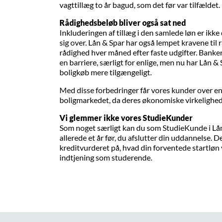
vagttillæg to år bagud, som det før var tilfældet.
Rådighedsbeløb bliver også sat ned
Inkluderingen af tillæg i den samlede løn er ikk
sig over. Lån & Spar har også lempet kravene til 
rådighed hver måned efter faste udgifter. Banker
en barriere, særligt for enlige, men nu har Lån &
boligkøb mere tilgængeligt.
Med disse forbedringer får vores kunder over en
boligmarkedet, da deres økonomiske virkelighed 
Vi glemmer ikke vores StudieKunder
Som noget særligt kan du som StudieKunde i Lån 
allerede et år før, du afslutter din uddannelse. D
kreditvurderet på, hvad din forventede startløn v
indtjening som studerende.