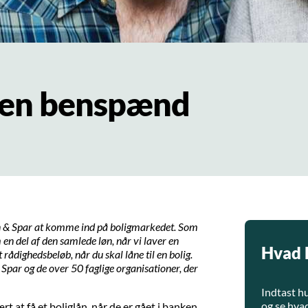
den benspænd
n & Spar at komme ind på boligmarkedet. Som
en del af den samlede løn, når vi laver en
Hvad 
 rådighedsbeløb, når du skal låne til en bolig.
 Spar og de over 50 faglige organisationer, der
Indtast h
og se hvad
 at få et boliglån, når de er gået i banken