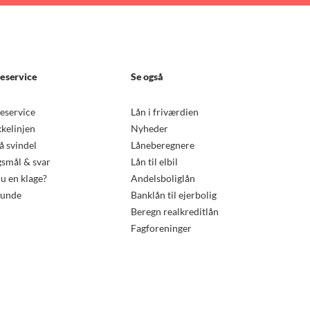
eservice
Se også
eservice
Lån i friværdien
kkelinjen
Nyheder
 svindel
Låneberegnere
smål & svar
Lån til elbil
u en klage?
Andelsboliglån
kunde
Banklån til ejerbolig
Beregn realkreditlån
Fagforeninger