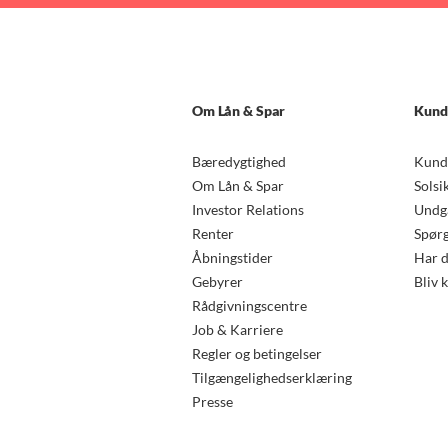
Om Lån & Spar
Kund
Bæredygtighed
Kund
Om Lån & Spar
Solsi
Investor Relations
Undgå
Renter
Spørg
Åbningstider
Har d
Gebyrer
Bliv 
Rådgivningscentre
Job & Karriere
Regler og betingelser
Tilgængelighedserklæring
Presse