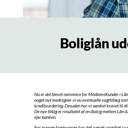
Boliglån u
Nu er det blevet nemmere for MedlemsKunder i Lå
noget nyt medregner vi nu eventuelle vagttillæg som 
kreditvurdering. Desuden har vi sænket kravet til dit
De nye tiltag er resultatet af en dialog mellem Lån &
ejer banken.
For mange faggrupper har det været unødigt svært