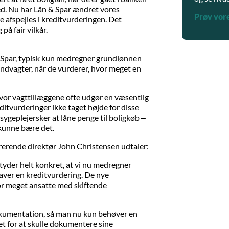
hed. Nu har Lån & Spar ændret vores
Prøv vor
e afspejles i kreditvurderingen. Det
på fair vilkår.
 Spar, typisk kun medregner grundlønnen
endvagter, når de vurderer, hvor meget en
 hvor vagttillæggene ofte udgør en væsentlig
ditvurderinger ikke taget højde for disse
 sygeplejersker at låne penge til boligkøb –
 kunne bære det.
rerende direktør John Christensen udtaler:
tyder helt konkret, at vi nu medregner
laver en kreditvurdering. De nye
hvor meget ansatte med skiftende
kumentation, så man nu kun behøver en
det for at skulle dokumentere sine