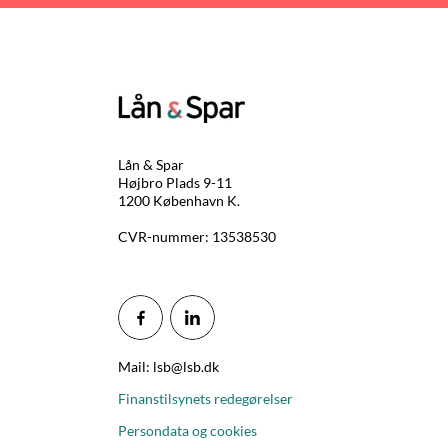
Lån & Spar
Højbro Plads 9-11
1200 København K.
CVR-nummer: 13538530
Mail: lsb@lsb.dk
Finanstilsynets redegørelser
Persondata og cookies