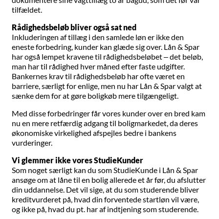
tilfældet.
Rådighedsbeløb bliver også sat ned
Inkluderingen af tillæg i den samlede løn er ikke den
eneste forbedring, kunder kan glæde sig over. Lån & Spar
har også lempet kravene til rådighedsbeløbet – det beløb,
man har til rådighed hver måned efter faste udgifter.
Bankernes krav til rådighedsbeløb har ofte været en
barriere, særligt for enlige, men nu har Lån & Spar valgt at
sænke dem for at gøre boligkøb mere tilgængeligt.
Med disse forbedringer får vores kunder over en bred kam
nu en mere retfærdig adgang til boligmarkedet, da deres
økonomiske virkelighed afspejles bedre i bankens
vurderinger.
Vi glemmer ikke vores StudieKunder
Som noget særligt kan du som StudieKunde i Lån & Spar
ansøge om at låne til en bolig allerede et år før, du afslutter
din uddannelse. Det vil sige, at du som studerende bliver
kreditvurderet på, hvad din forventede startløn vil være,
og ikke på, hvad du pt. har af indtjening som studerende.