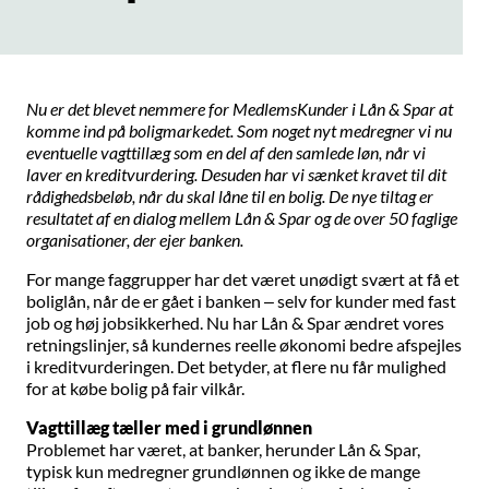
Nu er det blevet nemmere for MedlemsKunder i Lån & Spar at
komme ind på boligmarkedet. Som noget nyt medregner vi nu
eventuelle vagttillæg som en del af den samlede løn, når vi
laver en kreditvurdering. Desuden har vi sænket kravet til dit
rådighedsbeløb, når du skal låne til en bolig. De nye tiltag er
resultatet af en dialog mellem Lån & Spar og de over 50 faglige
organisationer, der ejer banken.
For mange faggrupper har det været unødigt svært at få et
boliglån, når de er gået i banken – selv for kunder med fast
job og høj jobsikkerhed. Nu har Lån & Spar ændret vores
retningslinjer, så kundernes reelle økonomi bedre afspejles
i kreditvurderingen. Det betyder, at flere nu får mulighed
for at købe bolig på fair vilkår.
Vagttillæg tæller med i grundlønnen
Problemet har været, at banker, herunder Lån & Spar,
typisk kun medregner grundlønnen og ikke de mange