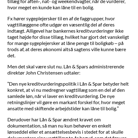
tillæg for aften-, nat- og weekendvagter, når de vurderer,
hvor meget en kunde kan låne til en bolig.
Fx hører sygeplejersker til en af de faggrupper, hvor
vagttillæggene ofte udgør en væsentlig del af deres
indtægt. Alligevel har bankernes kreditvurderinger ikke
taget højde for disse tillæg, hvilket har gjort det vanskeligt
for mange sygeplejersker at låne penge til boligkøb – på
trods af, at deres økonomi altså sagtens ville kunne bære
det.
Men det skal være slut nu. Lån & Spars administrerende
direktør John Christensen udtaler:
”Den nye kreditvurderingspolitik i Lån & Spar betyder helt
konkret, at vi nu medregner vagttillæg som en del af den
samlede løn, når vi laver en kreditvurdering. De nye
retningslinjer vil gøre en markant forskel for, hvor meget
ansatte med skiftende arbejdstider kan låne til bolig.”
Derudover har Lån & Spar ændret kravet om
dokumentation, så man nu kun behøver en enkelt
lønseddel eller et ansættelsesbevis i stedet for at skulle
dokumentere sine vagttillæg to år bagud, som det før var