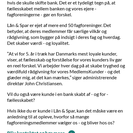
hvis de skulle skifte bank. Det er et tydeligt tegn på, at
fællesskabet mellem banken og vores ejere -
fagforeningerne - gør en forskel.
Lån & Spar er ejet af mere end 50 fagforeninger. Det
betyder, at deres medlemmer får særlige vilkår og
rådgivning, som bygger på indsigt i deres fag og hverdag.
Det skaber værdi - og loyalitet.
”At vi for 5. år i træk har Danmarks mest loyale kunder,
viser, at fællesskab og forståelse for vores kunders liv gør
en reel forskel. Vi arbejder hver dag på at skabe tryghed og
værdifuld rådgivning for vores MedlemsKunder - og det
glæder mig, at det kan mærkes,” siger administrerende
direktør John Christiansen.
Vil du også være kunde i en bank skabt af - og for -
fællesskabet?
Hvis ikke du er kunde i Lån & Spar, kan det måske være en
anledning til at opleve, hvorfor så mange
fagforeningsmedlemmer vælger os - og bliver hos os?