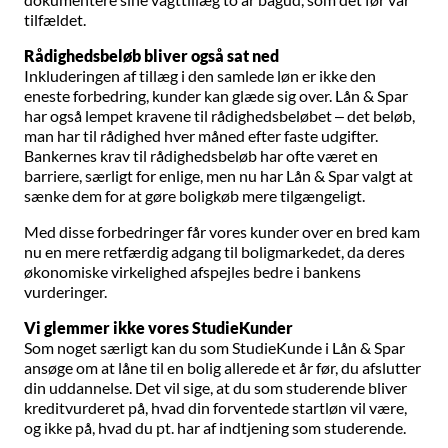
tilfældet.
Rådighedsbeløb bliver også sat ned
Inkluderingen af tillæg i den samlede løn er ikke den
eneste forbedring, kunder kan glæde sig over. Lån & Spar
har også lempet kravene til rådighedsbeløbet – det beløb,
man har til rådighed hver måned efter faste udgifter.
Bankernes krav til rådighedsbeløb har ofte været en
barriere, særligt for enlige, men nu har Lån & Spar valgt at
sænke dem for at gøre boligkøb mere tilgængeligt.
Med disse forbedringer får vores kunder over en bred kam
nu en mere retfærdig adgang til boligmarkedet, da deres
økonomiske virkelighed afspejles bedre i bankens
vurderinger.
Vi glemmer ikke vores StudieKunder
Som noget særligt kan du som StudieKunde i Lån & Spar
ansøge om at låne til en bolig allerede et år før, du afslutter
din uddannelse. Det vil sige, at du som studerende bliver
kreditvurderet på, hvad din forventede startløn vil være,
og ikke på, hvad du pt. har af indtjening som studerende.