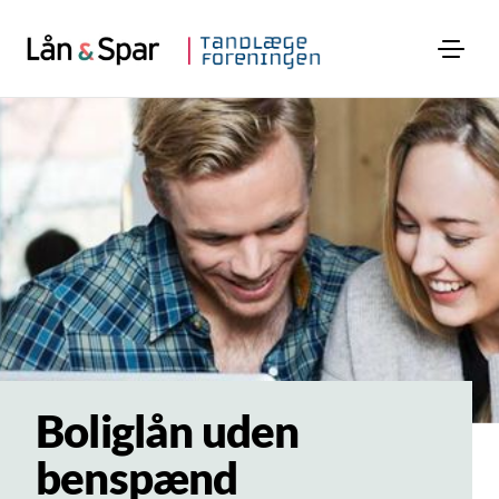
Boliglån uden
benspænd