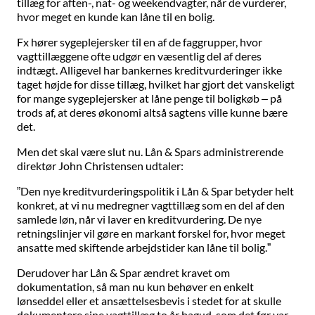
tillæg for aften-, nat- og weekendvagter, når de vurderer,
hvor meget en kunde kan låne til en bolig.
Fx hører sygeplejersker til en af de faggrupper, hvor
vagttillæggene ofte udgør en væsentlig del af deres
indtægt. Alligevel har bankernes kreditvurderinger ikke
taget højde for disse tillæg, hvilket har gjort det vanskeligt
for mange sygeplejersker at låne penge til boligkøb – på
trods af, at deres økonomi altså sagtens ville kunne bære
det.
Men det skal være slut nu. Lån & Spars administrerende
direktør John Christensen udtaler:
”Den nye kreditvurderingspolitik i Lån & Spar betyder helt
konkret, at vi nu medregner vagttillæg som en del af den
samlede løn, når vi laver en kreditvurdering. De nye
retningslinjer vil gøre en markant forskel for, hvor meget
ansatte med skiftende arbejdstider kan låne til bolig.”
Derudover har Lån & Spar ændret kravet om
dokumentation, så man nu kun behøver en enkelt
lønseddel eller et ansættelsesbevis i stedet for at skulle
dokumentere sine vagttillæg to år bagud, som det før var