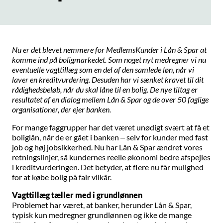
Nu er det blevet nemmere for MedlemsKunder i Lån & Spar at
komme ind på boligmarkedet. Som noget nyt medregner vi nu
eventuelle vagttillæg som en del af den samlede løn, når vi
laver en kreditvurdering. Desuden har vi sænket kravet til dit
rådighedsbeløb, når du skal låne til en bolig. De nye tiltag er
resultatet af en dialog mellem Lån & Spar og de over 50 faglige
organisationer, der ejer banken.
For mange faggrupper har det været unødigt svært at få et
boliglån, når de er gået i banken – selv for kunder med fast
job og høj jobsikkerhed. Nu har Lån & Spar ændret vores
retningslinjer, så kundernes reelle økonomi bedre afspejles
i kreditvurderingen. Det betyder, at flere nu får mulighed
for at købe bolig på fair vilkår.
Vagttillæg tæller med i grundlønnen
Problemet har været, at banker, herunder Lån & Spar,
typisk kun medregner grundlønnen og ikke de mange