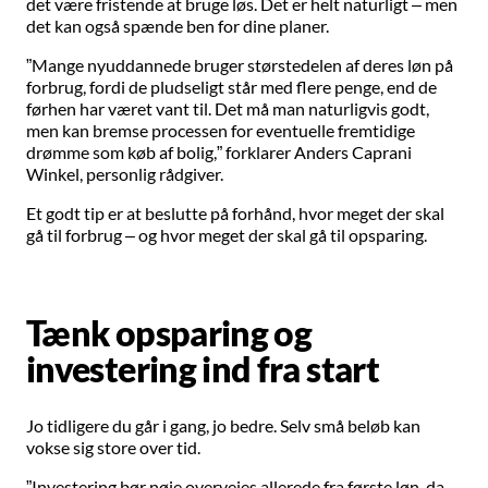
det være fristende at bruge løs. Det er helt naturligt – men
det kan også spænde ben for dine planer.
”Mange nyuddannede bruger størstedelen af deres løn på
forbrug, fordi de pludseligt står med flere penge, end de
førhen har været vant til. Det må man naturligvis godt,
men kan bremse processen for eventuelle fremtidige
drømme som køb af bolig,” forklarer Anders Caprani
Winkel, personlig rådgiver.
Et godt tip er at beslutte på forhånd, hvor meget der skal
gå til forbrug – og hvor meget der skal gå til opsparing.
Tænk opsparing og
investering ind fra start
Jo tidligere du går i gang, jo bedre. Selv små beløb kan
vokse sig store over tid.
”Investering bør nøje overvejes allerede fra første løn, da