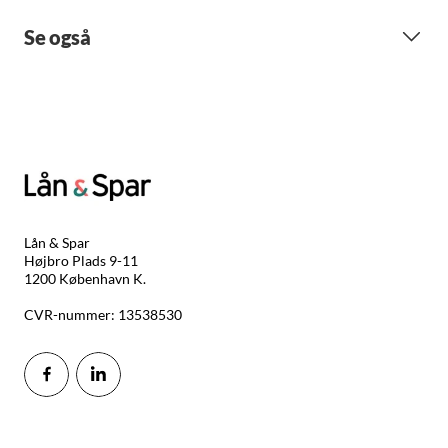
Se også
Lån & Spar
Højbro Plads 9-11
1200 København K.
CVR-nummer: 13538530
Mail: lsb@lsb.dk