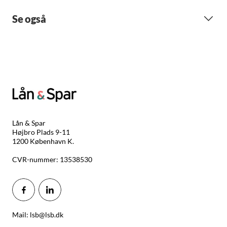
Se også
Lån & Spar
Højbro Plads 9-11
1200 København K.
CVR-nummer: 13538530
Mail: lsb@lsb.dk