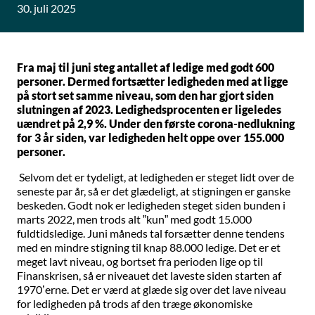
30. juli 2025
Fra maj til juni steg antallet af ledige med godt 600
personer. Dermed fortsætter ledigheden med at ligge
på stort set samme niveau, som den har gjort siden
slutningen af 2023. Ledighedsprocenten er ligeledes
uændret på 2,9 %. Under den første corona-nedlukning
for 3 år siden, var ledigheden helt oppe over 155.000
personer.
Selvom det er tydeligt, at ledigheden er steget lidt over de
seneste par år, så er det glædeligt, at stigningen er ganske
beskeden. Godt nok er ledigheden steget siden bunden i
marts 2022, men trods alt ”kun” med godt 15.000
fuldtidsledige. Juni måneds tal forsætter denne tendens
med en mindre stigning til knap 88.000 ledige. Det er et
meget lavt niveau, og bortset fra perioden lige op til
Finanskrisen, så er niveauet det laveste siden starten af
1970’erne. Det er værd at glæde sig over det lave niveau
for ledigheden på trods af den træge økonomiske