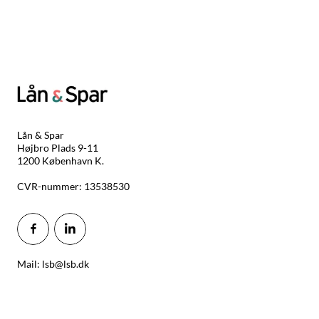
Lån & Spar
Højbro Plads 9-11
1200 København K.
CVR-nummer: 13538530
Mail: lsb@lsb.dk
Finanstilsynets redegørelser
Persondata og cookies