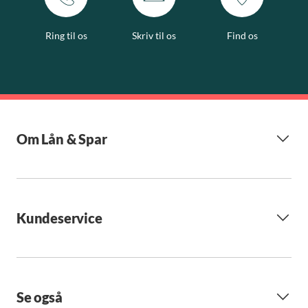
Ring til os
Skriv til os
Find os
Om Lån & Spar
Kundeservice
Se også