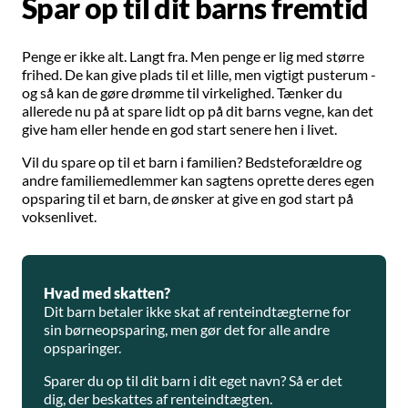
Spar op til dit barns fremtid
Penge er ikke alt. Langt fra. Men penge er lig med større
frihed. De kan give plads til et lille, men vigtigt pusterum -
og så kan de gøre drømme til virkelighed. Tænker du
allerede nu på at spare lidt op på dit barns vegne, kan det
give ham eller hende en god start senere hen i livet.
Vil du spare op til et barn i familien? Bedsteforældre og
andre familiemedlemmer kan sagtens oprette deres egen
opsparing til et barn, de ønsker at give en god start på
voksenlivet.
Hvad med skatten?
Dit barn betaler ikke skat af renteindtægterne for
sin børneopsparing, men gør det for alle andre
opsparinger.
Sparer du op til dit barn i dit eget navn? Så er det
dig, der beskattes af renteindtægten.