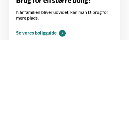
Brug for en større bolig?
Når familien bliver udvidet, kan man få brug for
mere plads.
Se vores boligguide
Kontakt os
Kontakt os og få rådgivning, der passer til dine behov.