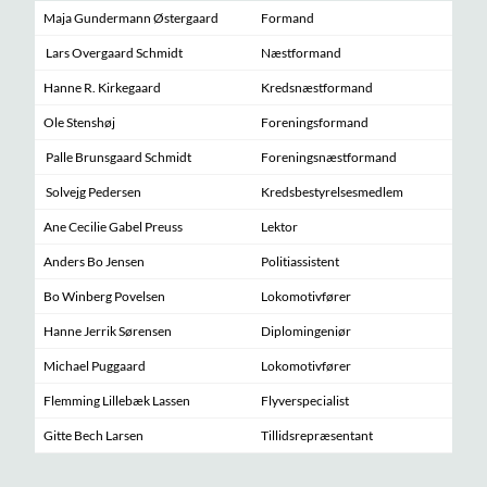
Maja Gundermann Østergaard
Formand
Lars Overgaard Schmidt
Næstformand
Hanne R. Kirkegaard
Kredsnæstformand
Ole Stenshøj
Foreningsformand
Palle Brunsgaard Schmidt
Foreningsnæstformand
Solvejg Pedersen
Kredsbestyrelsesmedlem
Ane Cecilie Gabel Preuss
Lektor
Anders Bo Jensen
Politiassistent
Bo Winberg Povelsen
Lokomotivfører
Hanne Jerrik Sørensen
Diplomingeniør
Michael Puggaard
Lokomotivfører
Flemming Lillebæk Lassen
Flyverspecialist
Gitte Bech Larsen
Tillidsrepræsentant