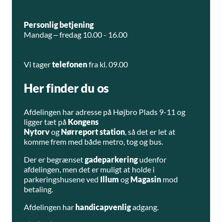
Personlig betjening
Mandag – fredag 10.00 - 16.00
Vi tager
telefonen
fra kl. 09.00
Her finder du os
Afdelingen har adresse på Højbro Plads 9-11 og
ligger tæt på
Kongens
Nytorv
og
Nørreport
station
, så det er let at
komme frem med både metro, tog og bus.
Der er begrænset
gadeparkering
udenfor
afdelingen, men det er muligt at holde i
parkeringshusene ved
Illum
og
Magasin
mod
betaling.
Afdelingen har
handicapvenlig
adgang.