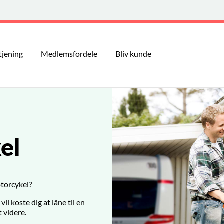
tjening
Medlemsfordele
Bliv kunde
el
torcykel?
il koste dig at låne til en
t videre.