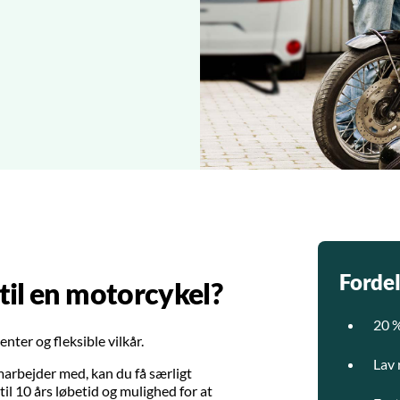
Fordel
 til en motorcykel?
20 %
nter og fleksible vilkår.
Lav 
marbejder med, kan du få særligt
til 10 års løbetid og mulighed for at