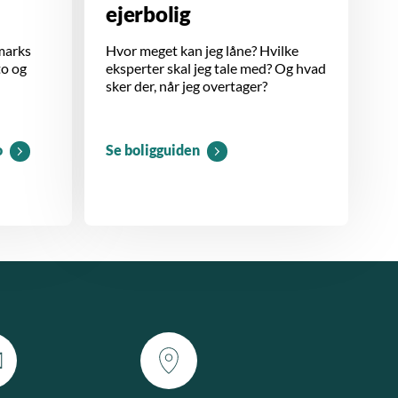
ejerbolig
marks
Hvor meget kan jeg låne? Hvilke
to og
eksperter skal jeg tale med? Og hvad
sker der, når jeg overtager?
o
Se boligguiden