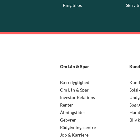
Ring til os
Skriv ti
Om Lån & Spar
Kund
Bæredygtighed
Kund
Om Lån & Spar
Solsi
Investor Relations
Undgå
Renter
Spørg
Åbningstider
Har d
Gebyrer
Bliv 
Rådgivningscentre
Job & Karriere