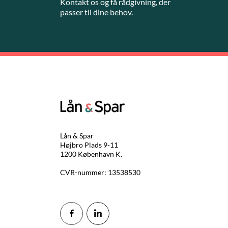
Kontakt os og få rådgivning, der
passer til dine behov.
Lån & Spar
Højbro Plads 9-11
1200 København K.
CVR-nummer: 13538530