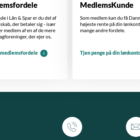
emsfordele
MedlemsKunde
e i Lån & Spar er du del af
Som medlem kan du få Dan
sskab, der betaler sig - især
højeste rente på din lønkon
er medlem af en af de mere
mange andre fordele.
agforeninger, der ejer os.
 medlemsfordele
Tjen penge på din lønkont