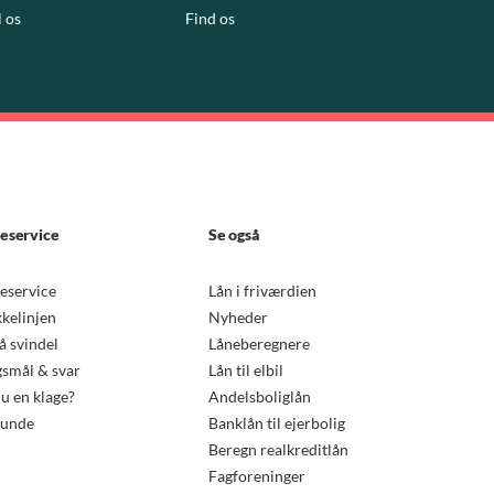
l os
Find os
eservice
Se også
eservice
Lån i friværdien
kkelinjen
Nyheder
 svindel
Låneberegnere
smål & svar
Lån til elbil
u en klage?
Andelsboliglån
kunde
Banklån til ejerbolig
Beregn realkreditlån
Fagforeninger