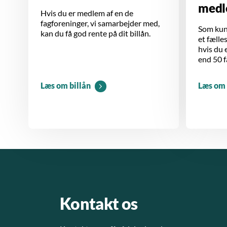
medl
Hvis du er medlem af en de
fagforeninger, vi samarbejder med,
Som kund
kan du få god rente på dit billån.
et fælle
hvis du 
end 50 f
Læs om billån
Læs om
Kontakt os