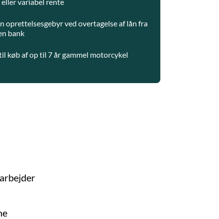
 eller variabel rente
n oprettelsesgebyr ved overtagelse af lån fra
en bank
til køb af op til 7 år gammel motorcykel
 arbejder
ne