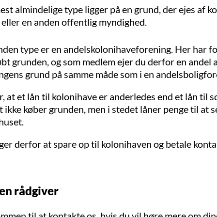
st almindelige type ligger på en grund, der ejes af
 eller en anden offentlig myndighed.
den type er en andelskolonihaveforening. Her har f
øbt grunden, og som medlem ejer du derfor en andel 
ngens grund på samme måde som i en andelsboligfor
, at et lån til kolonihave er anderledes end et lån til
t ikke køber grunden, men i stedet låner penge til at s
huset.
r derfor at spare op til kolonihaven og betale konta
en rådgiver
mmen til at kontakte os, hvis du vil høre mere om din