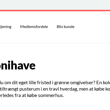
tjening
Medlemsfordele
Bliv kunde
onihave
om dit eget lille fristed i grønne omgivelser? En ko
 tiltrængt pusterum i en travl hverdag, men at købe k
rledes fra at købe sommerhus.