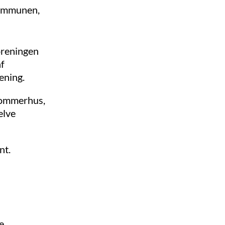
 kommunen,
oreningen
af
ening.
 sommerhus,
elve
nt.
e