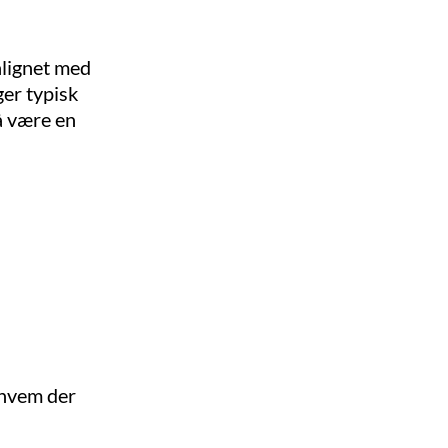
nlignet med
ger typisk
å være en
 hvem der