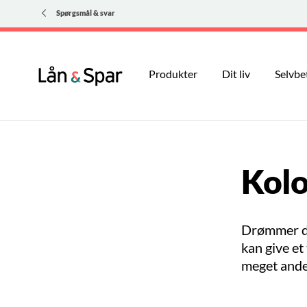
Spørgsmål & svar
Produkter
Dit liv
Selvbe
Kol
Drømmer du 
kan give et
meget ande