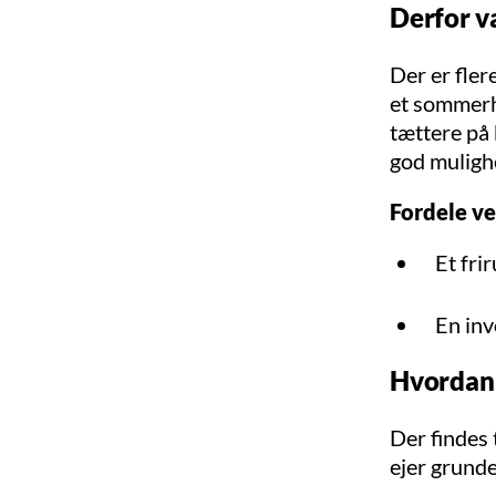
Derfor v
Der er fle
et sommerhu
tættere på
god mulighe
Fordele ve
Et fri
En inv
Hvordan 
Der findes 
ejer grunde