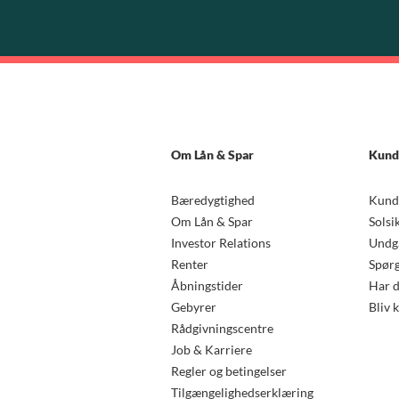
Om Lån & Spar
Kund
Bæredygtighed
Kund
Om Lån & Spar
Solsi
Investor Relations
Undgå
Renter
Spørg
Åbningstider
Har d
Gebyrer
Bliv 
Rådgivningscentre
Job & Karriere
Regler og betingelser
Tilgængelighedserklæring