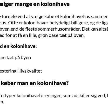
ælger mange en kolonihave
re fordele ved at vælge købe et kolonihavehus samme
s. Ofte er kolonihaver betydeligt billigere, og de lig
 byen end de fleste sommerhusområder. Det kan alts
d for at få en lille, grøn oase tæt på byen.
d en kolonihave:
rum tæt på byen
estering i livskvalitet
køber man en kolonihave?
to typer kolonihaveforeninger, som adskiller sig ved,
n.