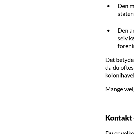
Den me
staten
Den an
selv k
foreni
Det betyder
da du oftes
kolonihave
Mange vælge
Kontakt 
Du er velko