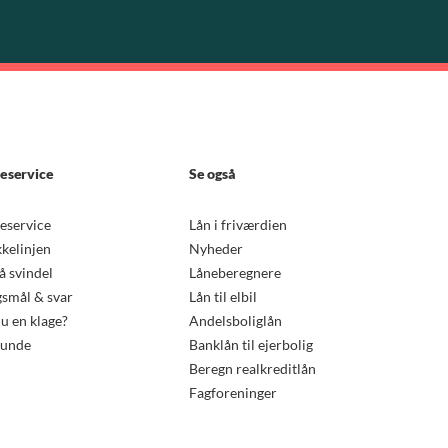
eservice
Se også
eservice
Lån i friværdien
kkelinjen
Nyheder
 svindel
Låneberegnere
smål & svar
Lån til elbil
u en klage?
Andelsboliglån
kunde
Banklån til ejerbolig
Beregn realkreditlån
Fagforeninger