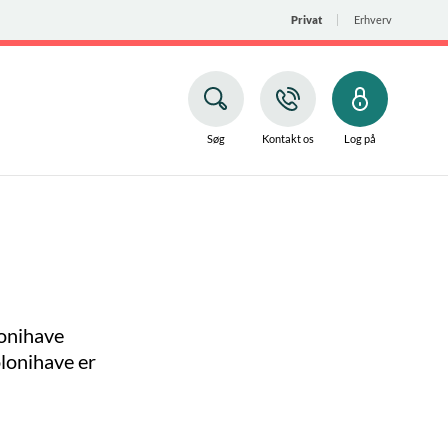
Privat
Erhverv
Søg
Kontakt os
Log på
lonihave
olonihave er