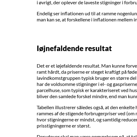
i øvrigt, der oplever de laveste stigninger i forb
Endelig ser inflationen ud til at ramme nogenlu
man kan se, at forskellene i inflationen mellem
Iøjnefaldende resultat
Det er et iøjefaldende resultat. Man kunne forv
ramt hårdt, da priserne er steget kraftigt på føde
lavindkomstgruppen typisk bruger en større del
har de voldsomme stigninger i el- og gaspriserne
parcelhuse, som typisk er karakteriseret ved h
bliver den samlede forskel mindre, end man kun
Tabellen illustrerer således også, at den enkelt
rammes af de stigende forbrugerpriser ved (om mu
hvor stigningerne er mindst, og samtidig reducer
prisstigningerne er størst.
Derudover skal man være opmærksom på, at talle