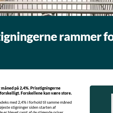
tigningerne rammer fo
t måned på 2,4%. Prisstigningerne
rskelligt. Forskellene kan være store.
ndeks med 2,4% i forhold til samme måned
øjeste stigninger siden starten af
 er blevet ramt af de stigende priser.