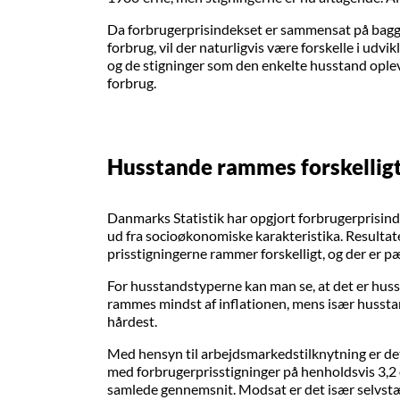
Da forbrugerprisindekset er sammensat på bagg
forbrug, vil der naturligvis være forskelle i udvi
og de stigninger som den enkelte husstand oplev
forbrug.
Husstande rammes forskellig
Danmarks Statistik har opgjort forbrugerprisind
ud fra socioøkonomiske karakteristika. Resultatet
prisstigningerne rammer forskelligt, og der er pæ
For husstandstyperne kan man se, at det er hus
rammes mindst af inflationen, mens især hussta
hårdest.
Med hensyn til arbejdsmarkedstilknytning er de
med forbrugerprisstigninger på henholdsvis 3,2 
samlede gennemsnit. Modsat er det især selvstæ