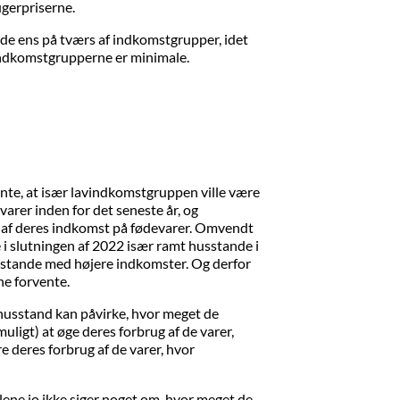
rugerpriserne.
nde ens på tværs af indkomstgrupper, idet
 indkomstgrupperne er minimale.
ente, at især lavindkomstgruppen ville være
varer inden for det seneste år, og
 af deres indkomst på fødevarer. Omvendt
 i slutningen af 2022 især ramt husstande i
usstande med højere indkomster. Og derfor
ne forvente.
e husstand kan påvirke, hvor meget de
ligt) at øge deres forbrug af de varer,
e deres forbrug af de varer, hvor
ne jo ikke siger noget om, hvor meget de