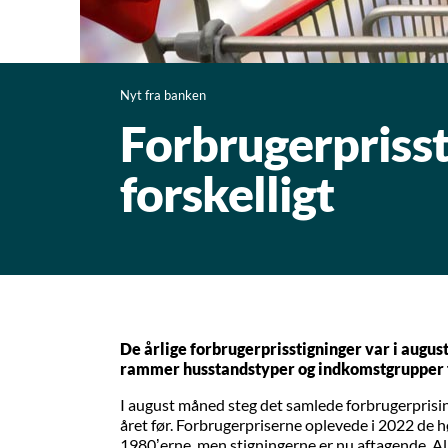
Nyt fra banken
Forbrugerpriss
forskelligt
De årlige forbrugerprisstigninger var i augus
rammer husstandstyper og indkomstgrupper fo
I august måned steg det samlede forbrugerprisi
året før. Forbrugerpriserne oplevede i 2022 de h
1980’erne, men stigningerne er nu aftagende. Alle