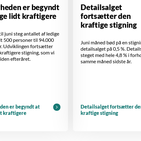
gheden er begyndt
Detailsalget
ige lidt kraftigere
fortsætter den
kraftige stigning
il juni steg antallet af ledige
 500 personer til 94.000
Juni måned bød på en stigni
. Udviklingen fortsætter
detailsalget på 0,5 %. Detail
 kraftigere stigning, som vi
steget med hele 4,8 % i forho
siden efteråret.
samme måned sidste år.
den er begyndt at
Detailsalget fortsætter de
dt kraftigere
kraftige stigning