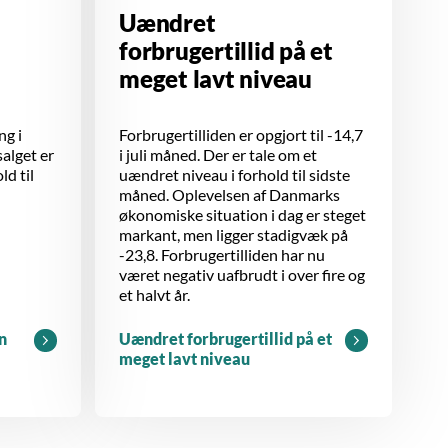
Uændret
forbrugertillid på et
meget lavt niveau
ng i
Forbrugertilliden er opgjort til -14,7
salget er
i juli måned. Der er tale om et
ld til
uændret niveau i forhold til sidste
måned. Oplevelsen af Danmarks
økonomiske situation i dag er steget
markant, men ligger stadigvæk på
-23,8. Forbrugertilliden har nu
været negativ uafbrudt i over fire og
et halvt år.
n
Uændret forbrugertillid på et
meget lavt niveau