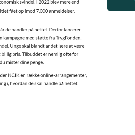
økonomisk svindel. I 2022 blev mere end
litiet fået op imod 7.000 anmeldelser.
når de handler på nettet. Derfor lancerer
 en kampagne med støtte fra TrygFonden,
ndel. Unge skal blandt andet lære at være
 billig pris. Tilbuddet er nemlig ofte for
 du mister dine penge.
older NCIK en række online-arrangementer,
ng i, hvordan de skal handle på nettet