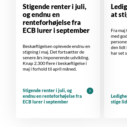
Stigende renter i juli,
Ledi
og endnu en
at st
renteforhøjelse fra
ECB lurer i september
Fra maj t
med godt
personer
Beskæftigelsen oplevede endnu en
den lidt
stigning i maj. Det fortsætter de
har set 
senere års imponerende udvikling.
Knap 2.300 flere i beskæftigelse i
maj i forhold til april måned.
Stigende renter i juli, og
endnu en renteforhøjelse fra
Ledighe
ECB lurer i september
stige li