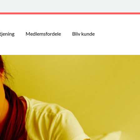
tjening
Medlemsfordele
Bliv kunde