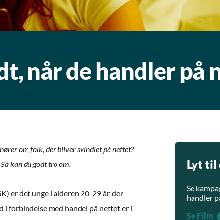
dt, når de handler på 
hører om folk, der bliver svindlet på nettet?
Lyt t
 Så kan du godt tro om.
Se kampag
K) er det unge i alderen 20-29 år, der
handler på
yd i forbindelse med handel på nettet er i
Se Film