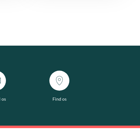
l os
Find os