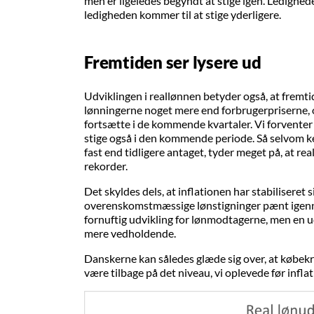
men er ligeledes begyndt at stige igen. Ledigheden
ledigheden kommer til at stige yderligere.
Fremtiden ser lysere ud
Udviklingen i reallønnen betyder også, at fremtid
lønningerne noget mere end forbrugerpriserne, og
fortsætte i de kommende kvartaler. Vi forventer 
stige også i den kommende periode. Så selvom ker
fast end tidligere antaget, tyder meget på, at re
rekorder.
Det skyldes dels, at inflationen har stabiliseret 
overenskomstmæssige lønstigninger pænt igenn
fornuftig udvikling for lønmodtagerne, men en ud
mere vedholdende.
Danskerne kan således glæde sig over, at købekra
være tilbage på det niveau, vi oplevede før infla