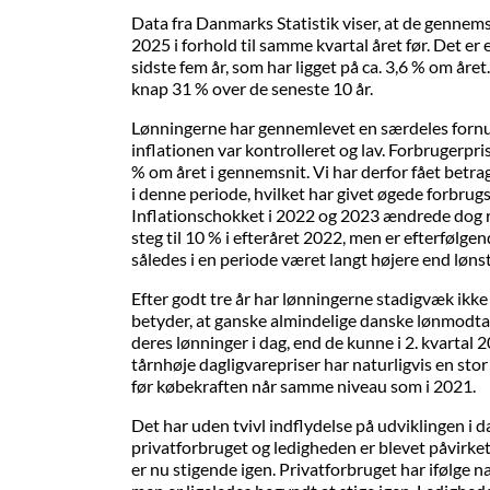
Data fra Danmarks Statistik viser, at de gennemsn
2025 i forhold til samme kvartal året før. Det e
sidste fem år, som har ligget på ca. 3,6 % om åre
knap 31 % over de seneste 10 år.
Lønningerne har gennemlevet en særdeles fornu
inflationen var kontrolleret og lav. Forbrugerpr
% om året i gennemsnit. Vi har derfor fået betrag
i denne periode, hvilket har givet øgede forbrug
Inflationschokket i 2022 og 2023 ændrede dog ra
steg til 10 % i efteråret 2022, men er efterfølge
således i en periode været langt højere end løns
Efter godt tre år har lønningerne stadigvæk ikke
betyder, at ganske almindelige danske lønmodta
deres lønninger i dag, end de kunne i 2. kvartal 2
tårnhøje dagligvarepriser har naturligvis en sto
før købekraften når samme niveau som i 2021.
Det har uden tvivl indflydelse på udviklingen i 
privatforbruget og ledigheden er blevet påvirket.
er nu stigende igen. Privatforbruget har ifølge n