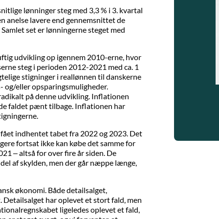
itlige lønninger steg med 3,3 % i 3. kvartal
r en anelse lavere end gennemsnittet de
t. Samlet set er lønningerne steget med
ftig udvikling op igennem 2010-erne, hvor
iserne steg i perioden 2012-2021 med ca. 1
telige stigninger i reallønnen til danskerne
s- og/eller opsparingsmuligheder.
dikalt på denne udvikling. Inflationen
nde faldet pænt tilbage. Inflationen har
tigningerne.
 fået indhentet tabet fra 2022 og 2023. Det
gere fortsat ikke kan købe det samme for
021 – altså for over fire år siden. De
r del af skylden, men der går næppe længe,
dansk økonomi. Både detailsalget,
 Detailsalget har oplevet et stort fald, men
ationalregnskabet ligeledes oplevet et fald,