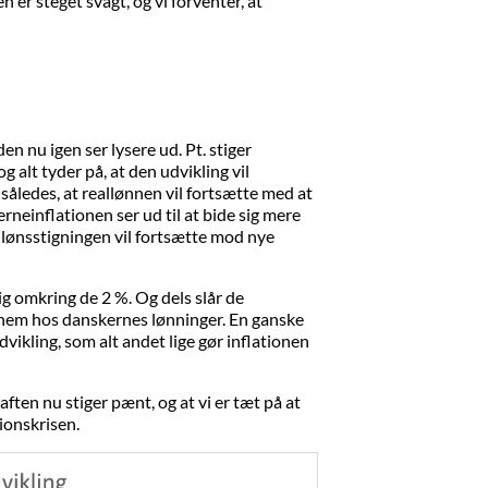
 er steget svagt, og vi forventer, at
en nu igen ser lysere ud. Pt. stiger
 alt tyder på, at den udvikling vil
således, at reallønnen vil fortsætte med at
neinflationen ser ud til at bide sig mere
allønsstigningen vil fortsætte mod nye
sig omkring de 2 %. Og dels slår de
em hos danskernes lønninger. En ganske
vikling, som alt andet lige gør inflationen
ften nu stiger pænt, og at vi er tæt på at
tionskrisen.