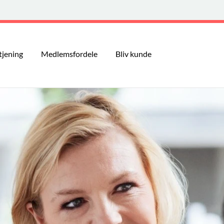
tjening
Medlemsfordele
Bliv kunde