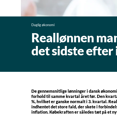
Daglig økonomi
Reallønnen man
det sidste efter
De gennemsnitlige lønninger i dansk økonomi s
forhold til samme kvartal året før. Den kvarta
%, hvilket er ganske normalt i 3. kvartal. Rea
indhentet det store fald, der skete i forbind
inflation. Købekraften er således tæt på et ny