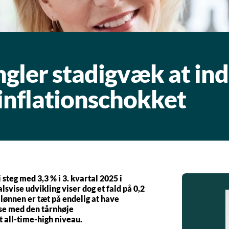
gler stadigvæk at in
 inflationschokket
teg med 3,3 % i 3. kvartal 2025 i
lsvise udvikling viser dog et fald på 0,2
llønnen er tæt på endelig at have
else med den tårnhøje
t all-time-high niveau.