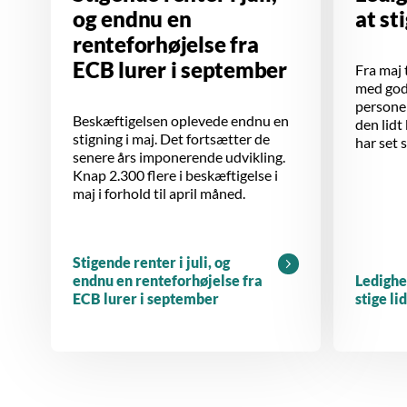
og endnu en
at st
renteforhøjelse fra
ECB lurer i september
Fra maj t
med godt
personer
Beskæftigelsen oplevede endnu en
den lidt
stigning i maj. Det fortsætter de
har set 
senere års imponerende udvikling.
Knap 2.300 flere i beskæftigelse i
maj i forhold til april måned.
Stigende renter i juli, og
endnu en renteforhøjelse fra
Ledighe
ECB lurer i september
stige li