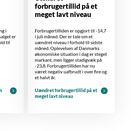
forbrugertillid på et
meget lavt niveau
ng i
Forbrugertilliden er opgjort til -14,7
salget er
i juli måned. Der er tale om et
ld til
uændret niveau i forhold til sidste
måned. Oplevelsen af Danmarks
økonomiske situation i dag er steget
markant, men ligger stadigvæk på
-23,8. Forbrugertilliden har nu
været negativ uafbrudt i over fire og
et halvt år.
n
Uændret forbrugertillid på et
meget lavt niveau