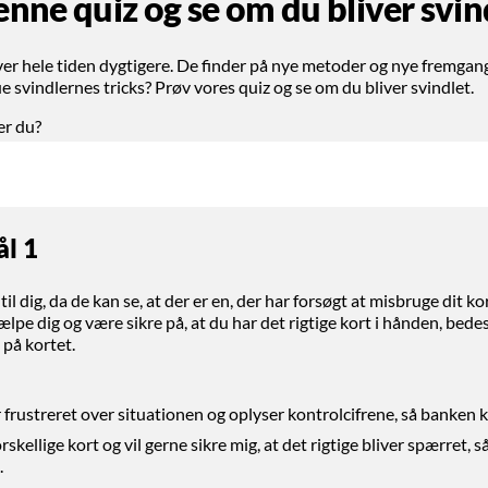
nne quiz og se om du bliver svin
ver hele tiden dygtigere. De finder på nye metoder og nye fremga
svindlernes tricks? Prøv vores quiz og se om du bliver svindlet.
er du?
l 1
il dig, da de kan se, at der er en, der har forsøgt at misbruge dit kor
lpe dig og være sikre på, at du har det rigtige kort i hånden, bede
 på kortet.
r frustreret over situationen og oplyser kontrolcifrene, så banken 
orskellige kort og vil gerne sikre mig, at det rigtige bliver spærret, s
.