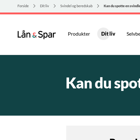
Forside
Dit liv
Svindel og beredskab
Kan du spotte en svindl
Produkter
Dit liv
Selvbe
Kan du spot