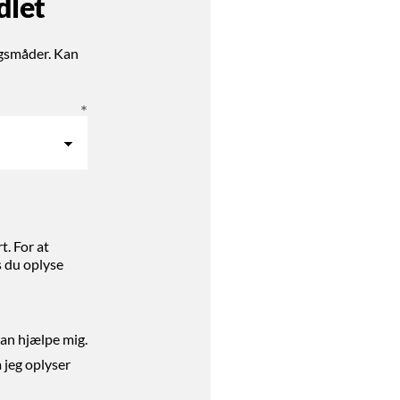
dlet
ngsmåder. Kan
t. For at
s du oplyse
kan hjælpe mig.
å jeg oplyser