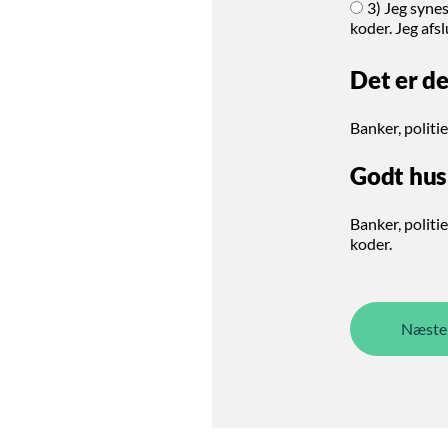
3) Jeg synes
koder. Jeg afs
Det er d
Banker, politi
Godt hus
Banker, politi
koder.