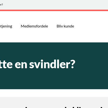
er?
tjening
Medlemsfordele
Bliv kunde
te en svindler?