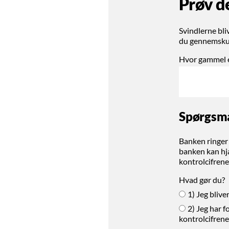
Prøv de
Svindlerne bli
du gennemskue 
Hvor gammel 
Spørgsmå
Banken ringer t
banken kan hjæ
kontrolcifrene
Hvad gør du?
1) Jeg blive
2) Jeg har f
kontrolcifrene