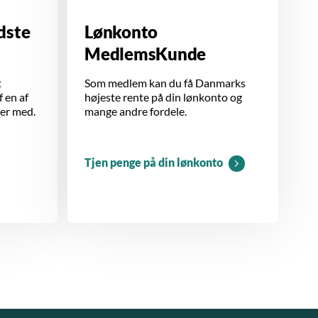
dste
Lønkonto
MedlemsKunde
t
Som medlem kan du få Danmarks
f en af
højeste rente på din lønkonto og
der med.
mange andre fordele.
Tjen penge på din lønkonto