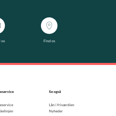
l os
Find os
eservice
Se også
eservice
Lån i friværdien
kkelinjen
Nyheder