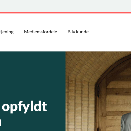
tjening
Medlemsfordele
Bliv kunde
 opfyldt
n