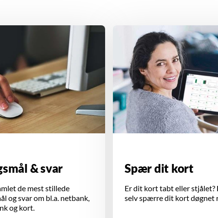
gsmål & svar
Spær dit kort
amlet de mest stillede
Er dit kort tabt eller stjålet
l og svar om bl.a. netbank,
selv spærre dit kort døgnet 
k og kort.