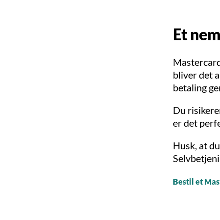
Et nem
Mastercard 
bliver det 
betaling g
Du risikere
er det perf
Husk, at du
Selvbetjeni
Bestil et Ma