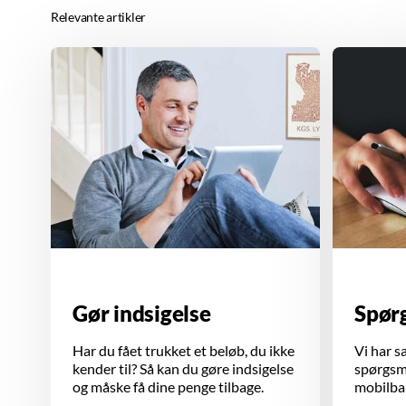
Relevante artikler
Gør indsigelse
Spør
Har du fået trukket et beløb, du ikke
Vi har s
kender til? Så kan du gøre indsigelse
spørgsmå
og måske få dine penge tilbage.
mobilban