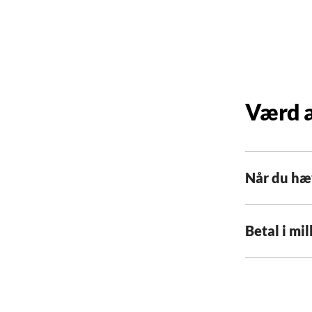
Værd a
Når du hæ
Betal i mil