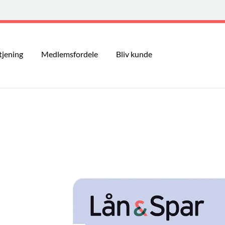
tjening
Medlemsfordele
Bliv kunde