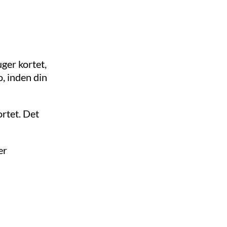
ger kortet,
, inden din
ortet. Det
er