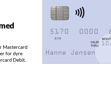
 med
er Mastercard
per for dyre
ercard Debit.