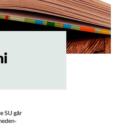
mi
te SU går
åneden-