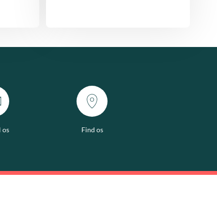
l os
Find os