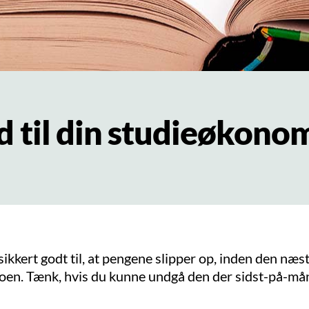
d til din studieøkono
ikkert godt til, at pengene slipper op, inden den næs
toen. Tænk, hvis du kunne undgå den der sidst-på-m