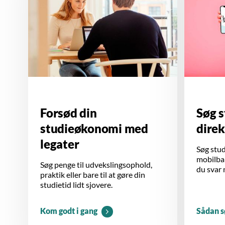
Forsød din
Søg 
studieøkonomi med
direk
legater
Søg stud
mobilban
Søg penge til udvekslingsophold,
du svar
praktik eller bare til at gøre din
studietid lidt sjovere.
Kom godt i gang
Sådan s