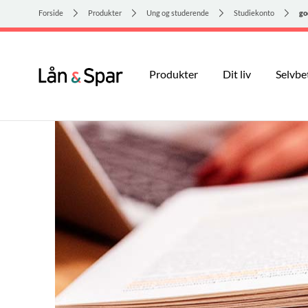
Forside
Produkter
Ung og studerende
Studiekonto
go
Produkter
Dit liv
Selvbe