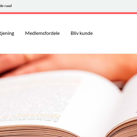
de-raad
tjening
Medlemsfordele
Bliv kunde