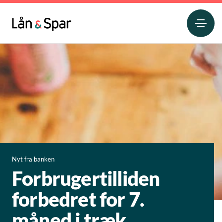
Nyt fra banken
Forbrugertilliden
forbedret for 7.
måned i træk