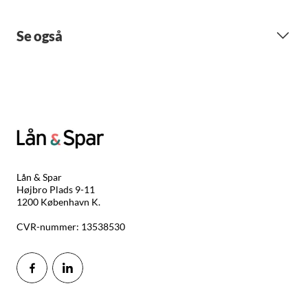
Se også
Lån & Spar
Højbro Plads 9-11
1200 København K.
CVR-nummer: 13538530
Mail: lsb@lsb.dk