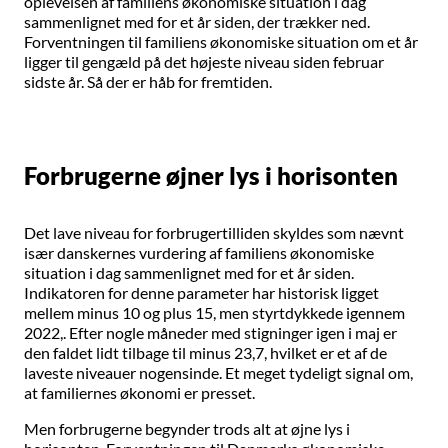
oplevelsen af familiens økonomiske situation i dag
sammenlignet med for et år siden, der trækker ned.
Forventningen til familiens økonomiske situation om et år
ligger til gengæld på det højeste niveau siden februar
sidste år. Så der er håb for fremtiden.
Forbrugerne øjner lys i horisonten
Det lave niveau for forbrugertilliden skyldes som nævnt
især danskernes vurdering af familiens økonomiske
situation i dag sammenlignet med for et år siden.
Indikatoren for denne parameter har historisk ligget
mellem minus 10 og plus 15, men styrtdykkede igennem
2022,. Efter nogle måneder med stigninger igen i maj er
den faldet lidt tilbage til minus 23,7, hvilket er et af de
laveste niveauer nogensinde. Et meget tydeligt signal om,
at familiernes økonomi er presset.
Men forbrugerne begynder trods alt at øjne lys i