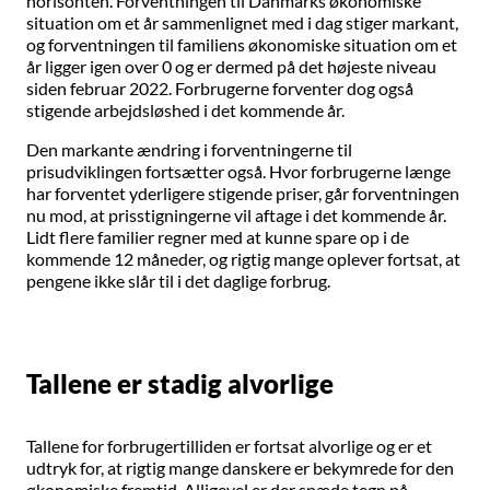
horisonten. Forventningen til Danmarks økonomiske
situation om et år sammenlignet med i dag stiger markant,
og forventningen til familiens økonomiske situation om et
år ligger igen over 0 og er dermed på det højeste niveau
siden februar 2022. Forbrugerne forventer dog også
stigende arbejdsløshed i det kommende år.
Den markante ændring i forventningerne til
prisudviklingen fortsætter også. Hvor forbrugerne længe
har forventet yderligere stigende priser, går forventningen
nu mod, at prisstigningerne vil aftage i det kommende år.
Lidt flere familier regner med at kunne spare op i de
kommende 12 måneder, og rigtig mange oplever fortsat, at
pengene ikke slår til i det daglige forbrug.
Tallene er stadig alvorlige
Tallene for forbrugertilliden er fortsat alvorlige og er et
udtryk for, at rigtig mange danskere er bekymrede for den
økonomiske fremtid. Alligevel er der spæde tegn på