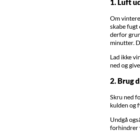
1. Luft 
Om vintere
skabe fugt 
derfor gru
minutter. D
Lad ikke vi
ned og giv
2. Brug d
Skru ned fo
kulden og f
Undgå også 
forhindrer 