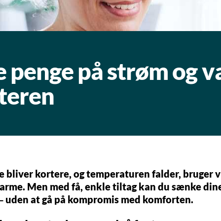
are penge på strøm og v
nteren
 bliver kortere, og temperaturen falder, bruger 
arme. Men med få, enkle tiltag kan du sænke din
 – uden at gå på kompromis med komforten.