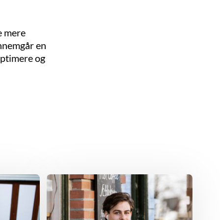
ve mere
gennemgår en
optimere og