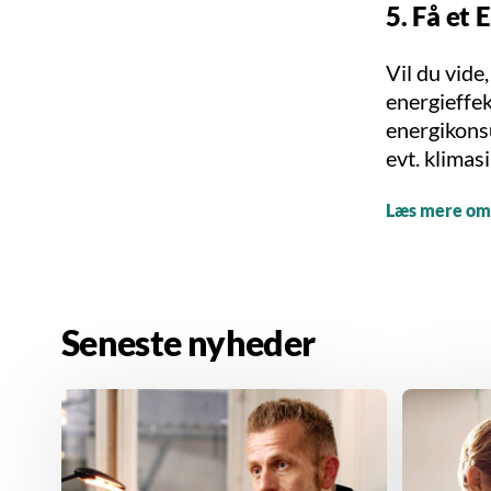
5. Få et 
Vil du vide
energieffek
energikonsu
evt. klimasi
Læs mere om 
Seneste nyheder