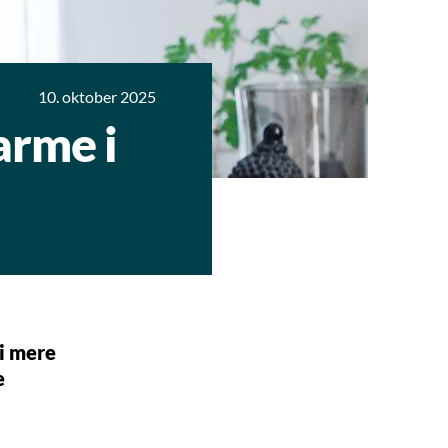
10. oktober 2025
arme i
vi mere
e