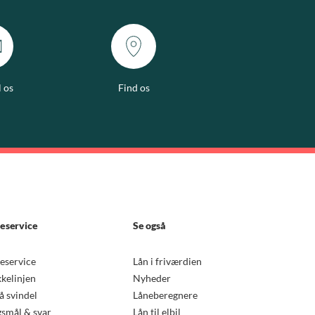
l os
Find os
eservice
Se også
eservice
Lån i friværdien
kkelinjen
Nyheder
 svindel
Låneberegnere
smål & svar
Lån til elbil