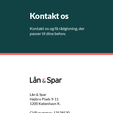
Kontakt os
Kontakt os og få rådgivning, der
passer til dine behov.
Lån & Spar
Højbro Plads 9-11
1200 København K.
CVR-nummer: 13538530