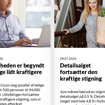
26
28.07.2026
gheden er begyndt
Detailsalget
ige lidt kraftigere
fortsætter den
kraftige stigning
il juni steg antallet af ledige
 500 personer til 94.000
Juni måned bød på en stigni
. Udviklingen fortsætter
detailsalget på 0,5 %. Detail
 kraftigere stigning, som vi
steget med hele 4,8 % i forho
siden efteråret.