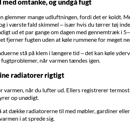
ud med omtanke, og undgå fugt
n glemmer mange udluftningen, fordi det er koldt. M
og i værste fald skimmel – især hvis du tørrer tøj ind
ndigt ud et par gange om dagen med gennemtræk i 5
et fjerner fugten uden at køle rummene for meget ne
nduerne stå på klem i længere tid – det kan køle yde
e fugtproblemer, når varmen tændes igen.
ine radiatorer rigtigt
r varmen, når du lufter ud. Ellers registrerer termos
yrer op unødigt.
at dække radiatorerne til med møbler, gardiner eller 
varmen i at sprede sig.