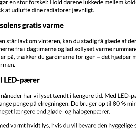
gør en stor forskel: Hold dørene lukkede mellem kol
k at udlufte dine radiatorer jævnligt.
 solens gratis varme
n står lavt om vinteren, kan du stadig få glæde af de
nerne fra i dagtimerne og lad sollyset varme rummen
er på, trækker du gardinerne for igen – det hjælper 
armen.
til LED-pærer
 måneder har vi lyset tændt i længere tid. Med LED-
ange penge på elregningen. De bruger op til 80 % mi
meget længere end gløde- og halogenpærer.
d varmt hvidt lys, hvis du vil bevare den hyggelige 