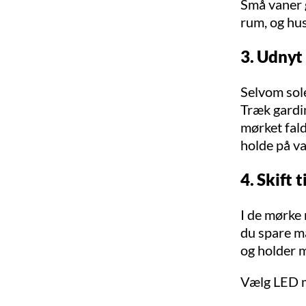
Små vaner 
rum, og hus
3. Udnyt
Selvom sole
Træk gardi
mørket fald
holde på v
4. Skift 
I de mørke
du spare m
og holder 
Vælg LED me