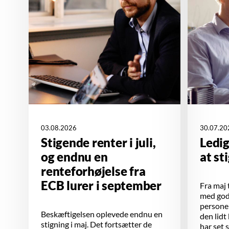
03.08.2026
30.07.20
Stigende renter i juli,
Ledi
og endnu en
at st
renteforhøjelse fra
ECB lurer i september
Fra maj t
med godt
personer
Beskæftigelsen oplevede endnu en
den lidt
stigning i maj. Det fortsætter de
har set 