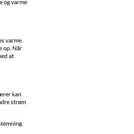
de og varme
ns varme.
e op. Når
med at
pærer kan
ndre strøm
stemning.