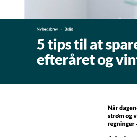
Nyhedsbrev
Bolig
5 tips til at sp
efteråret og vi
Når dagene
strøm og v
regninger