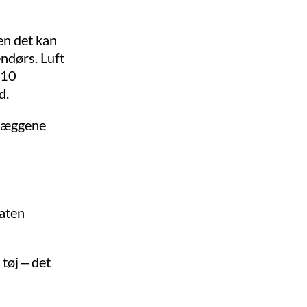
en det kan
endørs. Luft
–10
d.
rvæggene
taten
tøj – det