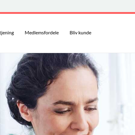
tjening
Medlemsfordele
Bliv kunde