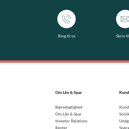
Ring til os
Skriv ti
Om Lån & Spar
Kund
Bæredygtighed
Kund
Om Lån & Spar
Solsi
Investor Relations
Undgå
Renter
Spørg