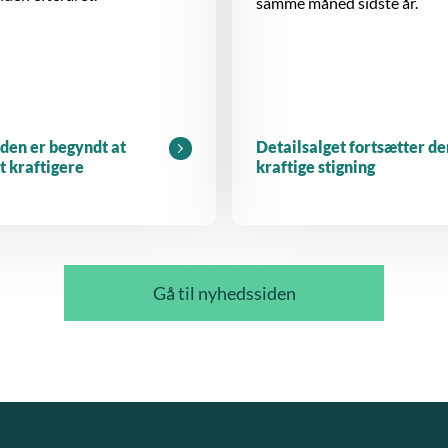
samme måned sidste år.
den er begyndt at
Detailsalget fortsætter de
dt kraftigere
kraftige stigning
Gå til nyhedssiden