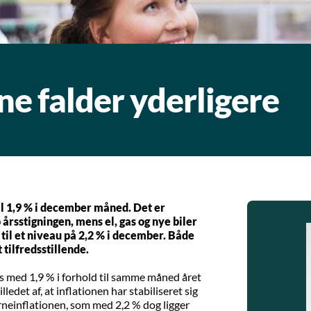
e falder yderligere
il 1,9 % i december måned. Det er
årsstigningen, mens el, gas og nye biler
 til et niveau på 2,2 % i december. Både
 tilfredsstillende.
s med 1,9 % i forhold til samme måned året
ledet af, at inflationen har stabiliseret sig
neinflationen, som med 2,2 % dog ligger