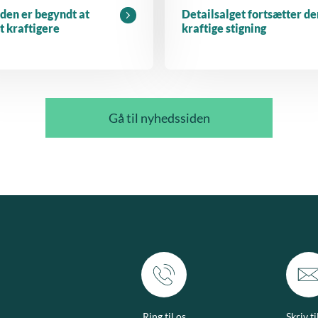
den er begyndt at
Detailsalget fortsætter de
dt kraftigere
kraftige stigning
Gå til nyhedssiden
Ring til os
Skriv ti