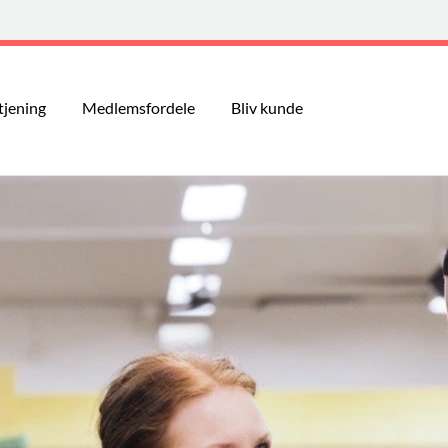
tjening
Medlemsfordele
Bliv kunde