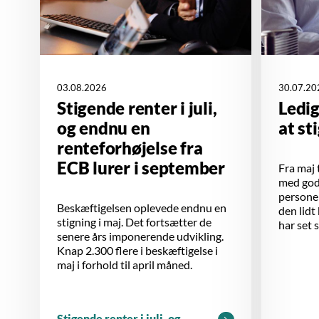
03.08.2026
30.07.20
Stigende renter i juli,
Ledi
og endnu en
at st
renteforhøjelse fra
ECB lurer i september
Fra maj t
med godt
personer
Beskæftigelsen oplevede endnu en
den lidt
stigning i maj. Det fortsætter de
har set 
senere års imponerende udvikling.
Knap 2.300 flere i beskæftigelse i
maj i forhold til april måned.
Stigende renter i juli, og