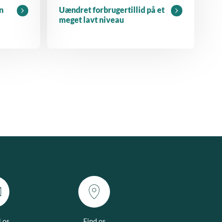
n
Uændret forbrugertillid på et
meget lavt niveau
l os
Find os