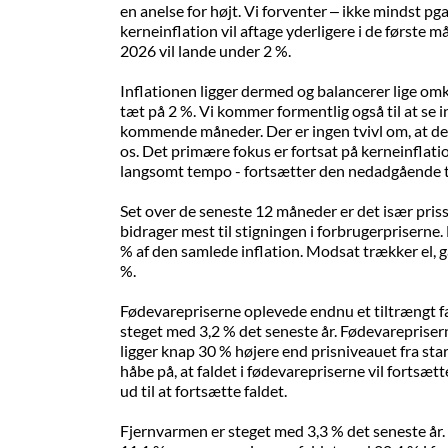
en anelse for højt. Vi forventer – ikke mindst pga.
kerneinflation vil aftage yderligere i de første 
2026 vil lande under 2 %.
Inflationen ligger dermed og balancerer lige o
tæt på 2 %. Vi kommer formentlig også til at se i
kommende måneder. Der er ingen tvivl om, at den
os. Det primære fokus er fortsat på kerneinflati
langsomt tempo - fortsætter den nedadgående 
Set over de seneste 12 måneder er det især priss
bidrager mest til stigningen i forbrugerpriserne
% af den samlede inflation. Modsat trækker el, g
%.
Fødevarepriserne oplevede endnu et tiltrængt fa
steget med 3,2 % det seneste år. Fødevareprisern
ligger knap 30 % højere end prisniveauet fra star
håbe på, at faldet i fødevarepriserne vil fortsætt
ud til at fortsætte faldet.
Fjernvarmen er steget med 3,3 % det seneste år. P