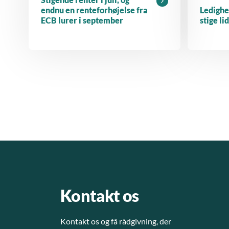
endnu en renteforhøjelse fra
Ledighe
ECB lurer i september
stige li
Kontakt os
Kontakt os og få rådgivning, der