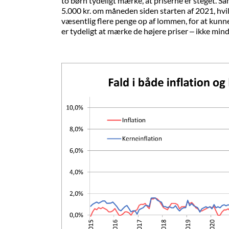
to børn tydeligt mærke, at priserne er steget. S
5.000 kr. om måneden siden starten af 2021, hvi
væsentlig flere penge op af lommen, for at kunn
er tydeligt at mærke de højere priser – ikke min