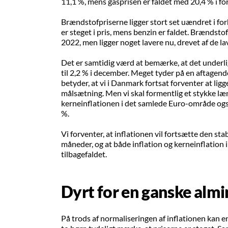
11,1 %, mens gasprisen er faldet med 20,4 % i fo
Brændstofpriserne ligger stort set uændret i forho
er steget i pris, mens benzin er faldet. Brænds
2022, men ligger noget lavere nu, drevet af de lav
Det er samtidig værd at bemærke, at det underli
til 2,2 % i december. Meget tyder på en aftage
betyder, at vi i Danmark fortsat forventer at l
målsætning. Men vi skal formentlig et stykke læng
kerneinflationen i det samlede Euro-område o
%.
Vi forventer, at inflationen vil fortsætte den s
måneder, og at både inflation og kerneinflation 
tilbagefaldet.
Dyrt for en ganske almi
På trods af normaliseringen af inflationen kan 