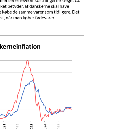
amlet set er leveomkostningerne steget ca.
lket betyder, at danskerne skal have
e købe de samme varer som tidligere. Det
dst, når man køber fødevarer.