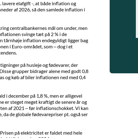
 lavere elafgift -, at både inflation og
måneder af 2026, så den samlede inflation i
mkring centralbankernes mål om under, men
nflationen svinge tæt på 2 % i de
 tårnhøje inflation endegyldigt ligger bag
onen i Euro-området, som – dog i et
tendens.
tigninger på husleje og fødevarer, der
. Disse grupper bidrager alene med godt 0,8
as og køb af biler inflationen ned med 0,4
ld i december på 1,8 %, men er alligevel
e er steget meget kraftigt de senere år og
ten af 2021 – før inflationschokket. Vi kan
e, da de globale fødevarepriser pt. også ser
risen på elektricitet er faldet med hele