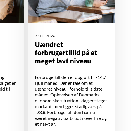
23.07.2026
Uændret
forbrugertillid på et
meget lavt niveau
ng i
Forbrugertilliden er opgjort til -14,7
salget er
i juli måned. Der er tale om et
ld til
uændret niveau i forhold til sidste
måned. Oplevelsen af Danmarks
økonomiske situation i dag er steget
markant, men ligger stadigvæk på
-23,8. Forbrugertilliden har nu
været negativ uafbrudt i over fire og
et halvt år.