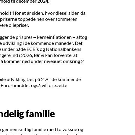
rhold til december 2024.
ld til for et år siden, hvor diesel siden da
tofpriserne toppede hen over sommeren
ere oliepriser.
ggende prispres – kerneinflationen – aftog
nde udvikling i de kommende måneder. Det
igge under både ECB’s og Nationalbankens
ere ind i 2026, før vi kan forvente, at
gså kommer ned under niveauet omkring 2
tabile udvikling tæt på 2 % i de kommende
i Euro-området også vil fortsætte
ndelig familie
en gennemsnitlig familie med to voksne og