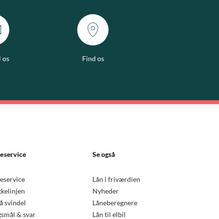
l os
Find os
eservice
Se også
eservice
Lån i friværdien
kkelinjen
Nyheder
 svindel
Låneberegnere
smål & svar
Lån til elbil