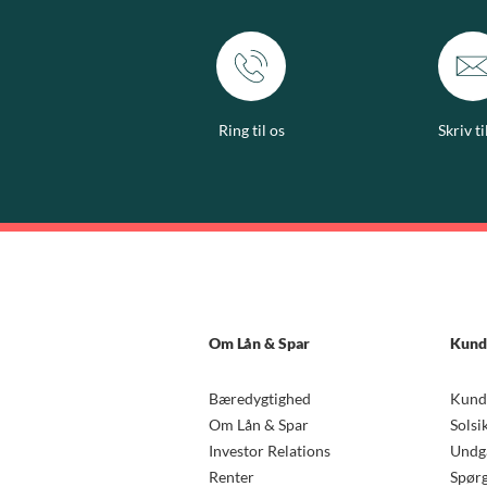
Ring til os
Skriv ti
Om Lån & Spar
Kund
Bæredygtighed
Kund
Om Lån & Spar
Solsi
Investor Relations
Undgå
Renter
Spørg