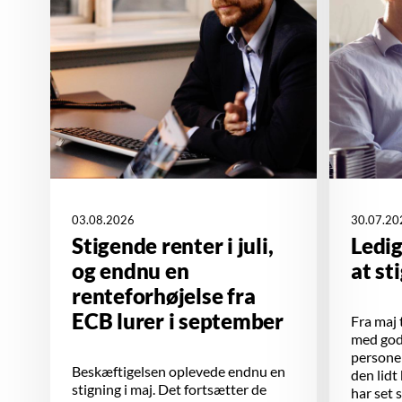
03.08.2026
30.07.20
Stigende renter i juli,
Ledi
og endnu en
at st
renteforhøjelse fra
ECB lurer i september
Fra maj t
med godt
personer
Beskæftigelsen oplevede endnu en
den lidt
stigning i maj. Det fortsætter de
har set 