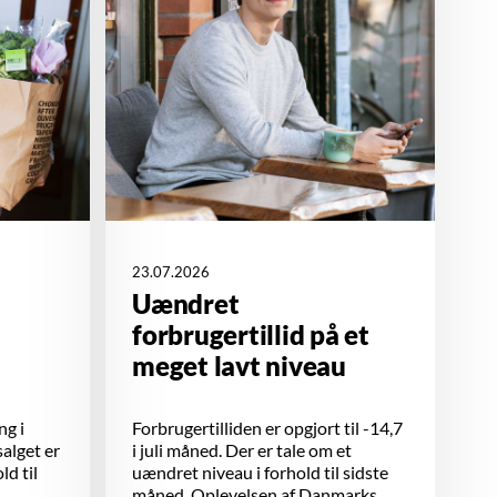
23.07.2026
Uændret
forbrugertillid på et
meget lavt niveau
ng i
Forbrugertilliden er opgjort til -14,7
salget er
i juli måned. Der er tale om et
ld til
uændret niveau i forhold til sidste
måned. Oplevelsen af Danmarks