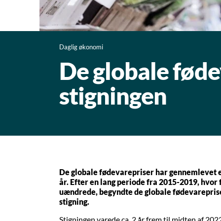
Daglig økonomi
De globale føde
stigningen
De globale fødevarepriser har gennemlevet en
år. Efter en lang periode fra 2015-2019, hvor
uændrede, begyndte de globale fødevareprise
stigning.
Stigningen varede ca. 2 år frem til midten af 202