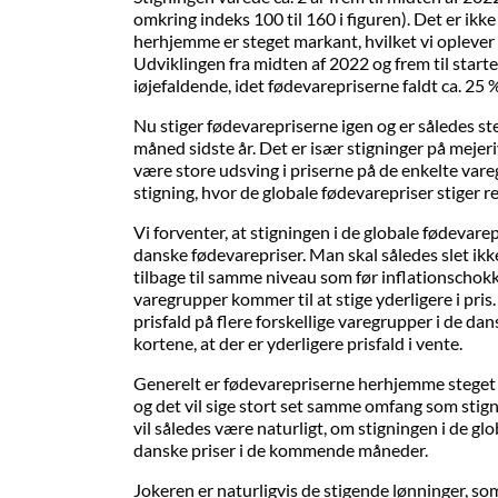
omkring indeks 100 til 160 i figuren). Det er ikk
herhjemme er steget markant, hvilket vi oplever m
Udviklingen fra midten af 2022 og frem til start
iøjefaldende, idet fødevarepriserne faldt ca. 25 
Nu stiger fødevarepriserne igen og er således st
måned sidste år. Det er især stigninger på mejeri
være store udsving i priserne på de enkelte vare
stigning, hvor de globale fødevarepriser stiger rel
Vi forventer, at stigningen i de globale fødevare
danske fødevarepriser. Man skal således slet ikke
tilbage til samme niveau som før inflationschokke
varegrupper kommer til at stige yderligere i pris.
prisfald på flere forskellige varegrupper i de da
kortene, at der er yderligere prisfald i vente.
Generelt er fødevarepriserne herhjemme steget
og det vil sige stort set samme omfang som stig
vil således være naturligt, om stigningen i de gl
danske priser i de kommende måneder.
Jokeren er naturligvis de stigende lønninger, s