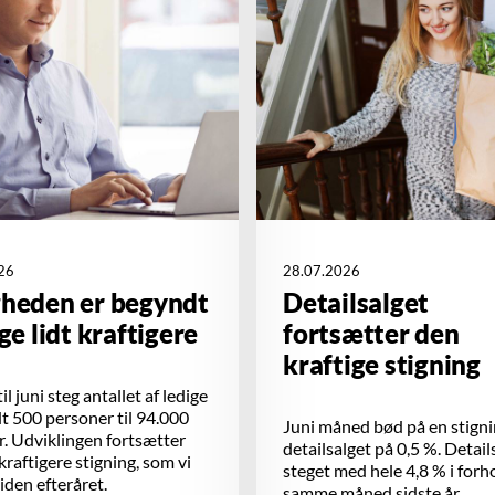
26
28.07.2026
gheden er begyndt
Detailsalget
ige lidt kraftigere
fortsætter den
kraftige stigning
il juni steg antallet af ledige
 500 personer til 94.000
Juni måned bød på en stigni
. Udviklingen fortsætter
detailsalget på 0,5 %. Detail
 kraftigere stigning, som vi
steget med hele 4,8 % i forho
siden efteråret.
samme måned sidste år.