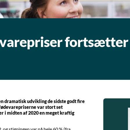
varepriser fortsætter
 dramatisk udvikling de sidste godt fire
 fødevarepriserne var stort set
r i midten af 2020 en meget kraftig
2, og stigningen var på hele 60 % (fra