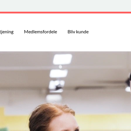
tjening
Medlemsfordele
Bliv kunde