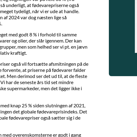
e så underligt, at fødevarepriserne også
eget tydeligt, når vi er ude at handle.
en af 2024 var dog næsten lige så
%.
eget med godt 8 % i forhold til samme
varer og olier, der slår igennem. Der kan
grupper, men som helhed ser vi pt. en jævn
ativ kraftigt.
priser også vil fortsætte afsmitningen på de
 forvente, at priserne på fødevarer falder
t. Men derimod ser det ud til, at de fleste
 Vi har de seneste års tid set mindre
nske supermarkeder, men det ligger ikke i
 med knap 25 % siden slutningen af 2021,
ningen det globale fødevareprisindeks. Det
obale fødevarepriser også sætter sig i de
om med overenskomsterne er godt i gang