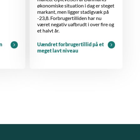
økonomiske situation i dag er steget
markant, men ligger stadigvæk på
-23,8. Forbrugertilliden har nu
været negativ uafbrudt i over fire og
et halvt år.
n
Uændret forbrugertillid på et
meget lavt niveau