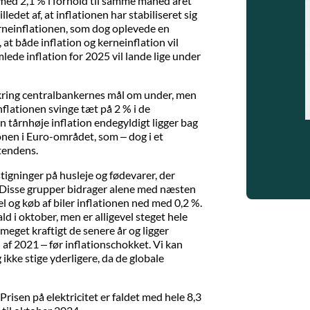
med 2,1 % i forhold til samme måned året
ledet af, at inflationen har stabiliseret sig
neinflationen, som dog oplevede en
, at både inflation og kerneinflation vil
mlede inflation for 2025 vil lande lige under
mkring centralbankernes mål om under, men
nflationen svinge tæt på 2 % i de
 tårnhøje inflation endegyldigt ligger bag
onen i Euro-området, som – dog i et
tendens.
tigninger på husleje og fødevarer, der
e. Disse grupper bidrager alene med næsten
l og køb af biler inflationen ned med 0,2 %.
d i oktober, men er alligevel steget hele
meget kraftigt de senere år og ligger
af 2021 – før inflationschokket. Vi kan
 ikke stige yderligere, da de globale
risen på elektricitet er faldet med hele 8,3