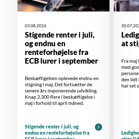
03.08.2026
30.07.20
Stigende renter i juli,
Ledi
og endnu en
at st
renteforhøjelse fra
ECB lurer i september
Fra maj t
med godt
personer
Beskæftigelsen oplevede endnu en
den lidt
stigning i maj. Det fortsætter de
har set 
senere års imponerende udvikling.
Knap 2.300 flere i beskæftigelse i
maj i forhold til april måned.
Stigende renter i juli, og
endnu en renteforhøjelse fra
Ledighe
ECB lurer i september
stige li