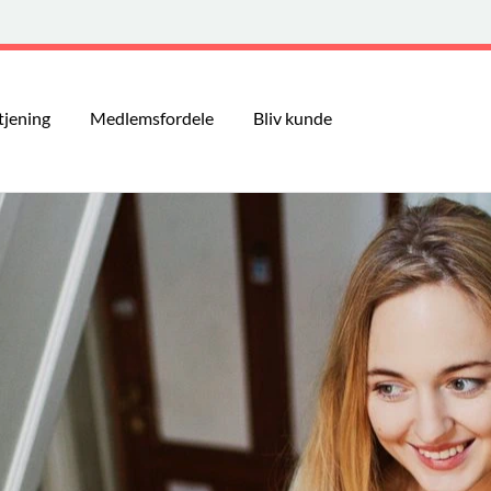
tjening
Medlemsfordele
Bliv kunde