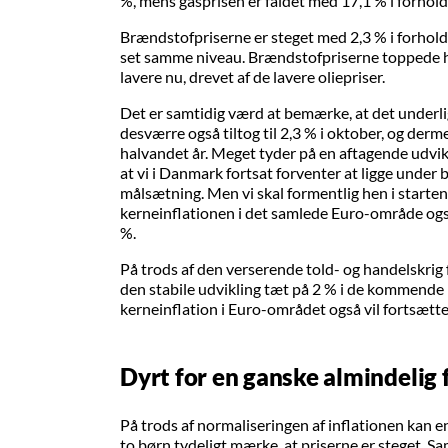
%, mens gasprisen er faldet med 17,1 % i forhold
Brændstofpriserne er steget med 2,3 % i forhold til
set samme niveau. Brændstofpriserne toppede 
lavere nu, drevet af de lavere oliepriser.
Det er samtidig værd at bemærke, at det underli
desværre også tiltog til 2,3 % i oktober, og derm
halvandet år. Meget tyder på en aftagende udvi
at vi i Danmark fortsat forventer at ligge unde
målsætning. Men vi skal formentlig hen i starten 
kerneinflationen i det samlede Euro-område o
%.
På trods af den verserende told- og handelskrig f
den stabile udvikling tæt på 2 % i de kommende 
kerneinflation i Euro-området også vil fortsætte
Dyrt for en ganske almindelig 
På trods af normaliseringen af inflationen kan 
to børn tydeligt mærke, at priserne er steget. S