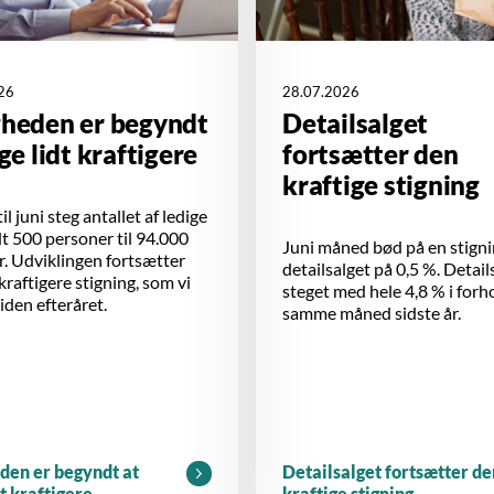
26
28.07.2026
gheden er begyndt
Detailsalget
ige lidt kraftigere
fortsætter den
kraftige stigning
il juni steg antallet af ledige
 500 personer til 94.000
Juni måned bød på en stigni
. Udviklingen fortsætter
detailsalget på 0,5 %. Detail
 kraftigere stigning, som vi
steget med hele 4,8 % i forho
siden efteråret.
samme måned sidste år.
den er begyndt at
Detailsalget fortsætter de
dt kraftigere
kraftige stigning