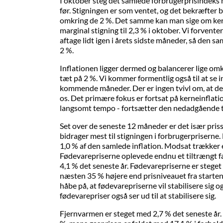
I oktober steg det samlede forbrugerprisindeks 
før. Stigningen er som ventet, og det bekræfter bil
omkring de 2 %. Det samme kan man sige om ker
marginal stigning til 2,3 % i oktober. Vi forventer
aftage lidt igen i årets sidste måneder, så den sa
2 %.
Inflationen ligger dermed og balancerer lige o
tæt på 2 %. Vi kommer formentlig også til at se i
kommende måneder. Der er ingen tvivl om, at den
os. Det primære fokus er fortsat på kerneinflati
langsomt tempo - fortsætter den nedadgående 
Set over de seneste 12 måneder er det især priss
bidrager mest til stigningen i forbrugerprisern
1,0 % af den samlede inflation. Modsat trækker e
Fødevarepriserne oplevede endnu et tiltrængt fal
4,1 % det seneste år. Fødevarepriserne er steget 
næsten 35 % højere end prisniveauet fra starten 
håbe på, at fødevarepriserne vil stabilisere sig og
fødevarepriser også ser ud til at stabilisere sig.
Fjernvarmen er steget med 2,7 % det seneste år. P