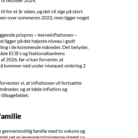
 til oktober 2024.
 for et år siden, og det vil sige på stort
hen over sommeren 2022, men ligger noget
ggende prispres – kerneinflationen –
ed ligger på det højeste niveau i godt
kling i de kommende måneder. Det betyder,
r både ECB’s og Nationalbankens
af 2026, før vi kan forvente, at
gså kommer ned under niveauet omkring 2
orventer vi, at inflationen vil fortsætte
måneder, og at både inflation og
 tilbagefaldet.
familie
en gennemsnitlig familie med to voksne og
amlet set er leveomkostningerne steget ca.