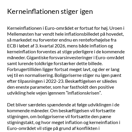
Kerneinflationen stiger igen
Kerneinflationen i Euro-området er fortsat for høj. Uroen i
Mellemøsten har vendt hele inflationsbilledet på hovedet,
så markedet nu forventer endnu en renteforhøjelse fra
ECB i løbet af 3. kvartal 2026, mens både inflation og
kerneinflation forventes at stige yderligere i de kommende
måneder. Gigantiske forsvarsinvesteringer i Euro-området
samt lurende toldkrige forstærker dette billede.
Forbrugertilliden ligger fortsat meget lavt, og der er lang
vej til en normalisering. Boligpriserne stiger nu igen pænt
efter tilpasningen i 2022-23. Beskæftigelsen er således
den eneste parameter, som har fastholdt den positive
udvikling hele vejen igennem ”inflationskrisen”.
Det bliver særdeles spændende at følge udviklingen i de
kommende måneder. Om beskæftigelsen vil fortsætte
stigningen, om boligpriserne vil fortsætte den pæne
stigningstakt, og hvor meget inflation og kerneinflation i
Euro-området vil stige på grund af konflikten i