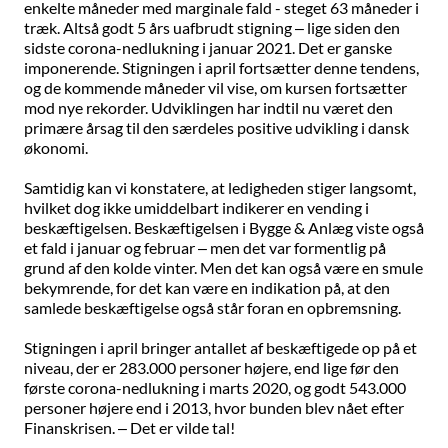
enkelte måneder med marginale fald - steget 63 måneder i
træk. Altså godt 5 års uafbrudt stigning – lige siden den
sidste corona-nedlukning i januar 2021. Det er ganske
imponerende. Stigningen i april fortsætter denne tendens,
og de kommende måneder vil vise, om kursen fortsætter
mod nye rekorder. Udviklingen har indtil nu været den
primære årsag til den særdeles positive udvikling i dansk
økonomi.
Samtidig kan vi konstatere, at ledigheden stiger langsomt,
hvilket dog ikke umiddelbart indikerer en vending i
beskæftigelsen. Beskæftigelsen i Bygge & Anlæg viste også
et fald i januar og februar – men det var formentlig på
grund af den kolde vinter. Men det kan også være en smule
bekymrende, for det kan være en indikation på, at den
samlede beskæftigelse også står foran en opbremsning.
Stigningen i april bringer antallet af beskæftigede op på et
niveau, der er 283.000 personer højere, end lige før den
første corona-nedlukning i marts 2020, og godt 543.000
personer højere end i 2013, hvor bunden blev nået efter
Finanskrisen. – Det er vilde tal!